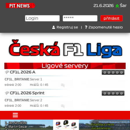
21.6.2026
Šampionát 2026/
Registruj se
|
Zapomenuté heslo
CF1L 2026 A
CF1L_BRITANIE
Server 1
trénink 2:00
Hráčů: 0 / 45
CF1L 2026 Sprint
CF1L_BRITANIE
Server 2
trénink 2:00
Hráčů: 0 / 45