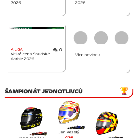
2026
2026
A LIGA
0
Velká cena Saudské
Více novinek
Arábie 2026
ŠAMPIONÁT JEDNOTLIVCŮ
Jan Veselý
476