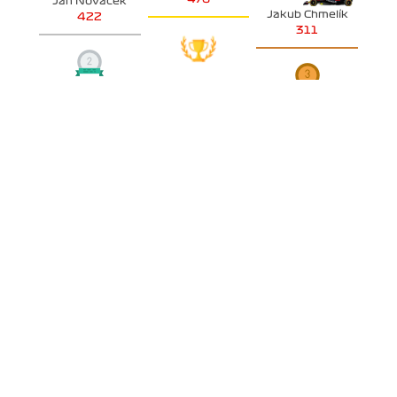
Jan Nováček
Jakub Chmelík
422
311
SKUPINA B
Ľuboš Nežník
317
Tomáš Tesař
Tomáš Staněk
211
201
POHÁR KONSTRUKTÉRŮ