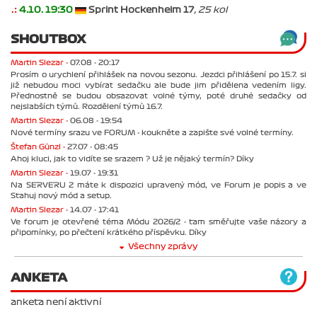
.:
4.10. 19:30
Sprint Hockenheim 17
, 25 kol
SHOUTBOX
Martin Slezar -
07.08 - 20:17
Prosím o urychlení přihlášek na novou sezonu. Jezdci přihlášení po 15.7. si
již nebudou moci vybírat sedačku ale bude jim přidělena vedením ligy.
Přednostně se budou obsazovat volné týmy, poté druhé sedačky od
nejslabších týmů. Rozdělení týmů 16.7.
Martin Slezar -
06.08 - 19:54
Nové termíny srazu ve FORUM - koukněte a zapište své volné termíny.
Štefan Günzl -
27.07 - 08:45
Ahoj kluci, jak to vidíte se srazem ? Už je nějaký termín? Díky
Martin Slezar -
19.07 - 19:31
Na SERVERU 2 máte k dispozici upravený mód, ve Forum je popis a ve
Stahuj nový mód a setup.
Martin Slezar -
14.07 - 17:41
Ve forum je otevřené téma Módu 2026/2 - tam směřujte vaše názory a
připomínky, po přečtení krátkého příspěvku. Díky
Všechny zprávy
ANKETA
anketa není aktivní