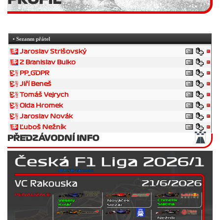
• Sezanm přátel
Jaroslav Strišovský
2 Branislav Bulko
PP_GDPR
Jiří Beneš
Tomáš Vejrych
Olda Hromek
Jaroslav Novák
Ľuboš Nežník
PŘEDZÁVODNÍ INFO