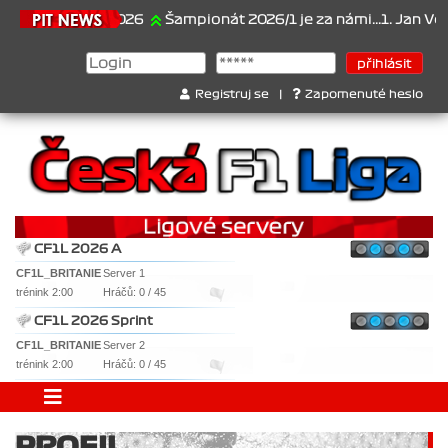
21.6.2026
Šampionát 2026/1 je za námi...1. Jan Veselý 
Registruj se
|
Zapomenuté heslo
CF1L 2026 A
CF1L_BRITANIE
Server 1
trénink 2:00
Hráčů: 0 / 45
CF1L 2026 Sprint
CF1L_BRITANIE
Server 2
trénink 2:00
Hráčů: 0 / 45
PROFIL