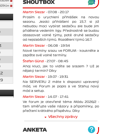
93d34m
SHOUTBOX
2d20h1m
Martin Slezar -
07.08 - 20:17
Prosím o urychlení přihlášek na novou
sezonu. Jezdci přihlášení po 15.7. si již
1
nebudou moci vybírat sedačku ale bude jim
přidělena vedením ligy. Přednostně se budou
0
obsazovat volné týmy, poté druhé sedačky
3
od nejslabších týmů. Rozdělení týmů 16.7.
Martin Slezar -
06.08 - 19:54
3
Nové termíny srazu ve FORUM - koukněte a
0
zapište své volné termíny.
0
Štefan Günzl -
27.07 - 08:45
Ahoj kluci, jak to vidíte se srazem ? Už je
0
nějaký termín? Díky
02
Martin Slezar -
19.07 - 19:31
09
Na SERVERU 2 máte k dispozici upravený
mód, ve Forum je popis a ve Stahuj nový
mód a setup.
Martin Slezar -
14.07 - 17:41
Ve forum je otevřené téma Módu 2026/2 -
tam směřujte vaše názory a připomínky, po
přečtení krátkého příspěvku. Díky
Všechny zprávy
ANKETA