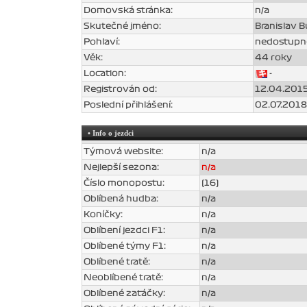
Domovská stránka:
n/a
Skutečné jméno:
Branislav B
Pohlaví:
nedostupn
Věk:
44 roky
Location:
-
Registrován od:
12.04.2015
Poslední přihlášení:
02.07.2018
• Info o jezdci
Týmová website:
n/a
Nejlepší sezona:
n/a
Číslo monopostu:
(16)
Oblíbená hudba:
n/a
Koníčky:
n/a
Oblíbení jezdci F1:
n/a
Oblíbené týmy F1:
n/a
Oblíbené tratě:
n/a
Neoblíbené tratě:
n/a
Oblíbené zatáčky:
n/a