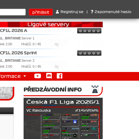
rrari . 2. Williams , 3. RedBull ..... SprintCup - 1. Jan Nováček ,
Registruj se
|
Zapomenuté heslo
CF1L 2026 A
1L_BRITANIE
Server 1
nink 2:00
Hráčů: 0 / 45
CF1L 2026 Sprint
1L_BRITANIE
Server 2
nink 2:00
Hráčů: 0 / 45
formace
PŘEDZÁVODNÍ INFO