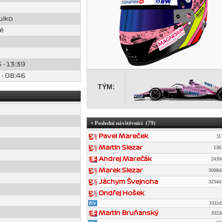
ulko
é
 - 13:39
 - 08:46
TÝM:
• Poslední návštěvníci (79)
Pavel Mareček
1
Martin Slezar
136
Andrej Marečák
243
Marek Slezar
3098
Jáchym Švejnoha
3254
Ondřej Hošek
3311
Martin Bruňanský
331