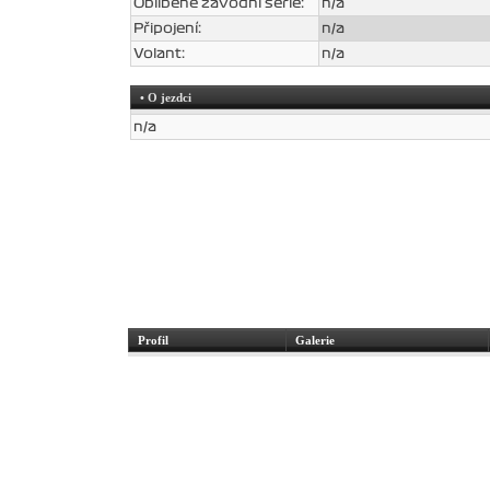
Oblíbené závodní série:
n/a
Připojení:
n/a
Volant:
n/a
• O jezdci
n/a
Profil
Galerie