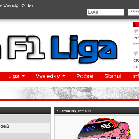
ý , 2. Jan Nováček , 3. Jakub Chmelík , Pohár konstruktérů : 1. Fe
CF
tré
CF
tré
Liga
Výsledky
Počasí
Stahuj
In
• Uživatelský obrázek:
odelů