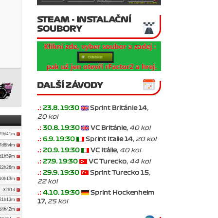
STEAM - INSTALAČNÍ
SOUBORY
DALŠÍ ZÁVODY
.:
23.8. 19:30
Sprint Británie 14
,
20 kol
.:
30.8. 19:30
VC Británie
, 40 kol
179d41m
.:
6.9. 19:30
Sprint Italie 14
, 20 kol
7d8h4m
.:
20.9. 19:30
VC Itálie
, 40 kol
0d1h59m
.:
27.9. 19:30
VC Turecko
, 44 kol
d22h26m
.:
29.9. 19:30
Sprint Turecko 15
,
d10h13m
22 kol
3261d
.:
4.10. 19:30
Sprint Hockenheim
d21h13m
17
, 25 kol
3d4h42m