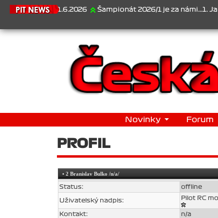
21.6.2026
Šampionát 2026/1 je za námi...1. Jan Vesel
Novinky
Forum
PROFIL
•
2 Branislav Bulko
/n/a/
Status:
offline
Pilot RC m
Uživatelský nadpis:
Kontakt:
n/a