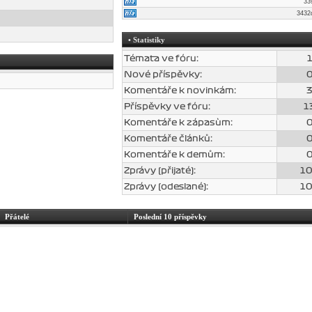
33
343
• Statistiky
Témata ve fóru:
Nové příspěvky:
Komentáře k novinkám:
Příspěvky ve fóru:
1
Komentáře k zápasùm:
Komentáře článků:
Komentáře k demům:
Zprávy (přijaté):
1
Zprávy (odeslané):
1
Přátelé
Poslední 10 příspěvky