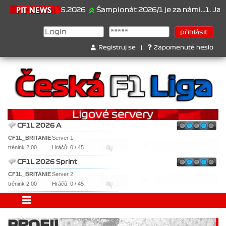
21.6.2026
Šampionát 2026/1 je za námi...1. Jan Ves
Registruj se
|
Zapomenuté heslo
CF1L 2026 A
CF1L_BRITANIE
Server 1
trénink 2:00
Hráčů: 0 / 45
CF1L 2026 Sprint
CF1L_BRITANIE
Server 2
trénink 2:00
Hráčů: 0 / 45
PROFIL