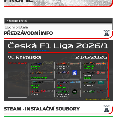
• Sezanm přátel
žádní přátelé
PŘEDZÁVODNÍ INFO
STEAM - INSTALAČNÍ SOUBORY