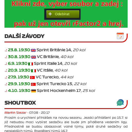
DALŠÍ ZÁVODY
.:
23.8. 19:30
Sprint Británie 14
, 20 kol
.:
30.8. 19:30
VC Británie
, 40 kol
.:
6.9. 19:30
Sprint Italie 14
, 20 kol
.:
20.9. 19:30
VC Itálie
, 40 kol
.:
27.9. 19:30
VC Turecko
, 44 kol
.:
29.9. 19:30
Sprint Turecko 15
, 22 kol
.:
4.10. 19:30
Sprint Hockenheim 17
, 25 kol
SHOUTBOX
Martin Slezar -
07.08 - 20:17
Prosím o urychlení přihlášek na novou sezonu. Jezdci přihlášení po 15.7. si
již nebudou moci vybírat sedačku ale bude jim přidělena vedením ligy.
Přednostně se budou obsazovat volné týmy, poté druhé sedačky od
nejslabších týmů. Rozdělení týmů 16.7.