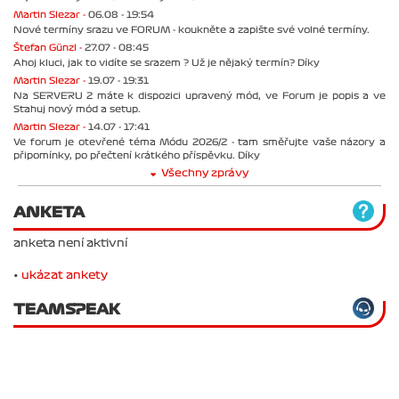
Martin Slezar -
06.08 - 19:54
Nové termíny srazu ve FORUM - koukněte a zapište své volné termíny.
Štefan Günzl -
27.07 - 08:45
Ahoj kluci, jak to vidíte se srazem ? Už je nějaký termín? Díky
Martin Slezar -
19.07 - 19:31
Na SERVERU 2 máte k dispozici upravený mód, ve Forum je popis a ve
Stahuj nový mód a setup.
Martin Slezar -
14.07 - 17:41
Ve forum je otevřené téma Módu 2026/2 - tam směřujte vaše názory a
připomínky, po přečtení krátkého příspěvku. Díky
Všechny zprávy
ANKETA
anketa není aktivní
•
ukázat ankety
TEAMSPEAK