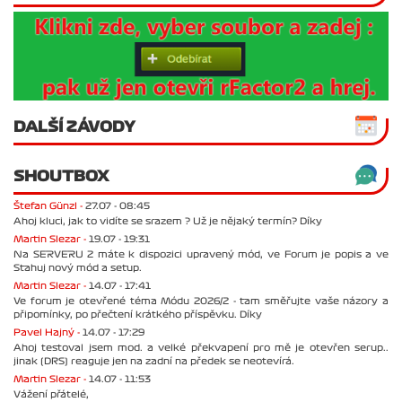
DALŠÍ ZÁVODY
SHOUTBOX
Štefan Günzl -
27.07 - 08:45
Ahoj kluci, jak to vidíte se srazem ? Už je nějaký termín? Díky
Martin Slezar -
19.07 - 19:31
Na SERVERU 2 máte k dispozici upravený mód, ve Forum je popis a ve
Stahuj nový mód a setup.
Martin Slezar -
14.07 - 17:41
Ve forum je otevřené téma Módu 2026/2 - tam směřujte vaše názory a
připomínky, po přečtení krátkého příspěvku. Díky
Pavel Hajný -
14.07 - 17:29
Ahoj testoval jsem mod. a velké překvapení pro mě je otevřen serup..
jinak (DRS) reaguje jen na zadní na předek se neotevírá.
Martin Slezar -
14.07 - 11:53
Vážení přátelé,