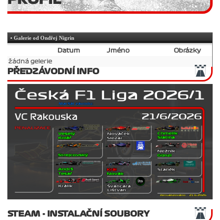
• Galerie od Ondřej Nigrin
Datum
Jméno
Obrázky
žádná gelerie
PŘEDZÁVODNÍ INFO
STEAM - INSTALAČNÍ SOUBORY