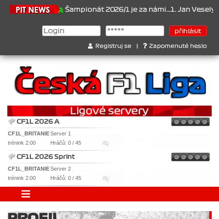
21.6.2026
Šampionát 2026/1 je za námi...1. Jan Veselý , 2. 
Registruj se
|
Zapomenuté heslo
CF1L 2026 A
CF1L_BRITANIE
Server 1
trénink 2:00
Hráčů: 0 / 45
CF1L 2026 Sprint
CF1L_BRITANIE
Server 2
trénink 2:00
Hráčů: 0 / 45
PROFIL