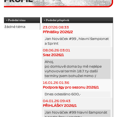
• Poslední téma
• Poslední příspěvek
žádné téma
23.07.26 08:33
Přihlášky 2026/2
Jan Nováček #99 , hlavní šampionat
a Sprint
08.06.26 03:01
Sraz 2026/1
Ahoj,
po domluvě doma by mě nejlépe
vyhovoval termín 18.7. ty další
termíny jsem bohužel mimo :/
16.01.26 01:36
Podpora ligy pro sezonu 2026/1
Dnes odesláno 600,-
04.01.26 09:43
PŘIHLÁŠKY 2026/1
Jan Nováček #99 hlavní šampionát