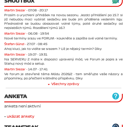
SHOUTBOX
Martin Slezar -
07.08 - 20:17
Prosím o urychlení přihlášek na novou sezonu. Jezdci přihlášení po 15.7. si
již nebudou moci vybírat sedačku ale bude jim přidělena vedením ligy.
Přednostně se budou obsazovat volné týmy, poté druhé sedačky od
nejslabších týmů. Rozdělení týmů 16.7.
Martin Slezar -
06.08 - 19:54
Nové termíny srazu ve FORUM - koukněte a zapište své volné termíny.
Štefan Günzl -
27.07 - 08:45
Ahoj kluci, jak to vidíte se srazem ? Už je nějaký termín? Díky
Martin Slezar -
19.07 - 19:31
Na SERVERU 2 máte k dispozici upravený mód, ve Forum je popis a ve
Stahuj nový mód a setup.
Martin Slezar -
14.07 - 17:41
Ve forum je otevřené téma Módu 2026/2 - tam směřujte vaše názory a
připomínky, po přečtení krátkého příspěvku. Díky
Všechny zprávy
ANKETA
anketa není aktivní
•
ukázat ankety