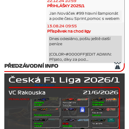
22.12.24 10:59
PŘIHLÁŠKY 2025/1
Jan Nováček #99 hlavní šampionát
a podle času Sprint,pomoc s webem
13.08.24 09:55
Příspěvek na chod ligy
Dnes odesláno, pošlu ještě další
peníze
[COLOR=#0000FF]EDIT ADMIN:
Přijato, díky za pod...
PŘEDZÁVODNÍ INFO