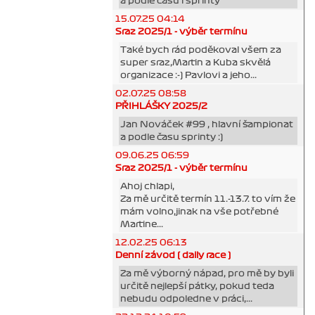
a podle času i sprinty
15.07.25 04:14
Sraz 2025/1 - výběr termínu
Také bych rád poděkoval všem za
super sraz,Martin a Kuba skvělá
organizace :-) Pavlovi a jeho...
02.07.25 08:58
PŘIHLÁŠKY 2025/2
Jan Nováček #99 , hlavní šampionat
a podle času sprinty :)
09.06.25 06:59
Sraz 2025/1 - výběr termínu
Ahoj chlapi,
Za mě určitě termín 11.-13.7. to vím že
mám volno,jinak na vše potřebné
Martine...
12.02.25 06:13
Denní závod ( daily race )
Za mě výborný nápad, pro mě by byli
určitě nejlepší pátky, pokud teda
nebudu odpoledne v práci,...