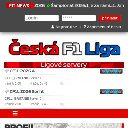
21.6.2026
Šampionát 2026/1 je za námi...1. Jan Veselý
Registruj se
|
Zapomenuté heslo
CF1L 2026 A
CF1L_BRITANIE
Server 1
trénink 2:00
Hráčů: 0 / 45
CF1L 2026 Sprint
CF1L_BRITANIE
Server 2
trénink 2:00
Hráčů: 0 / 45
PROFIL