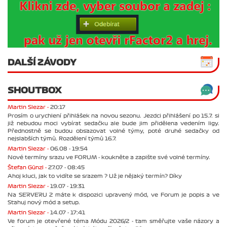
DALŠÍ ZÁVODY
SHOUTBOX
Martin Slezar -
20:17
Prosím o urychlení přihlášek na novou sezonu. Jezdci přihlášení po 15.7. si
již nebudou moci vybírat sedačku ale bude jim přidělena vedením ligy.
Přednostně se budou obsazovat volné týmy, poté druhé sedačky od
nejslabších týmů. Rozdělení týmů 16.7.
Martin Slezar -
06.08 - 19:54
Nové termíny srazu ve FORUM - koukněte a zapište své volné termíny.
Štefan Günzl -
27.07 - 08:45
Ahoj kluci, jak to vidíte se srazem ? Už je nějaký termín? Díky
Martin Slezar -
19.07 - 19:31
Na SERVERU 2 máte k dispozici upravený mód, ve Forum je popis a ve
Stahuj nový mód a setup.
Martin Slezar -
14.07 - 17:41
Ve forum je otevřené téma Módu 2026/2 - tam směřujte vaše názory a