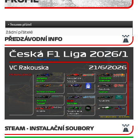
• Sezanm přátel
žádní přátelé
PŘEDZÁVODNÍ INFO
STEAM - INSTALAČNÍ SOUBORY