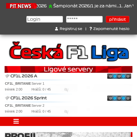
21.6.2026
Šampionát 2026/1 je za námi...1. Jan Veselý
Registruj se
|
Zapomenuté heslo
CF1L 2026 A
CF1L_BRITANIE
Server 1
trénink 2:00
Hráčů: 0 / 45
CF1L 2026 Sprint
CF1L_BRITANIE
Server 2
trénink 2:00
Hráčů: 0 / 45
PROFIL