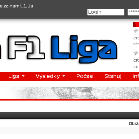
mi...1. Jan Veselý , 2. Jan Nováček , 3. Jakub Chmelík , Pohár kon
CF
tré
CF
tré
Liga
Výsledky
Počasí
Stahuj
In
Obrá