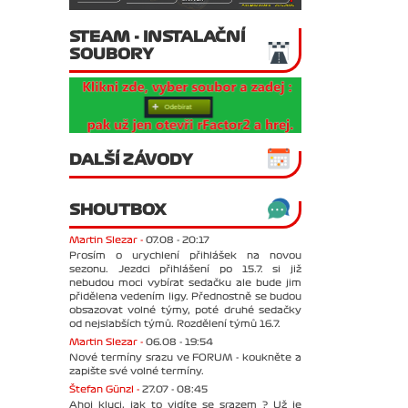
STEAM - INSTALAČNÍ
SOUBORY
DALŠÍ ZÁVODY
SHOUTBOX
Martin Slezar -
07.08 - 20:17
Prosím o urychlení přihlášek na novou
sezonu. Jezdci přihlášení po 15.7. si již
nebudou moci vybírat sedačku ale bude jim
přidělena vedením ligy. Přednostně se budou
obsazovat volné týmy, poté druhé sedačky
od nejslabších týmů. Rozdělení týmů 16.7.
Martin Slezar -
06.08 - 19:54
Nové termíny srazu ve FORUM - koukněte a
zapište své volné termíny.
Štefan Günzl -
27.07 - 08:45
Ahoj kluci, jak to vidíte se srazem ? Už je