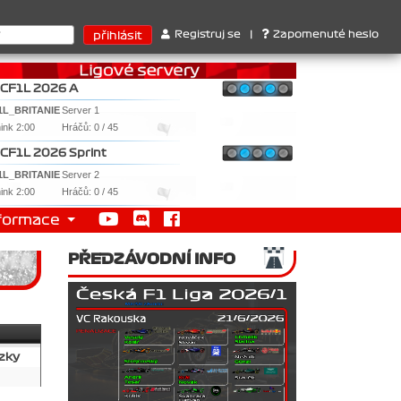
struktérů : 1. Ferrari . 2. Williams , 3. RedBull ..... SprintCup -
Registruj se
|
Zapomenuté heslo
CF1L 2026 A
1L_BRITANIE
Server 1
nink 2:00
Hráčů: 0 / 45
CF1L 2026 Sprint
1L_BRITANIE
Server 2
nink 2:00
Hráčů: 0 / 45
formace
PŘEDZÁVODNÍ INFO
zky