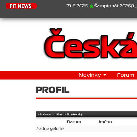
21.6.2026
Šampionát 2026/1 je za ná
Novinky
Forum
PROFIL
• Galerie od Maroš Hrušovský
Datum
Jméno
žádná gelerie