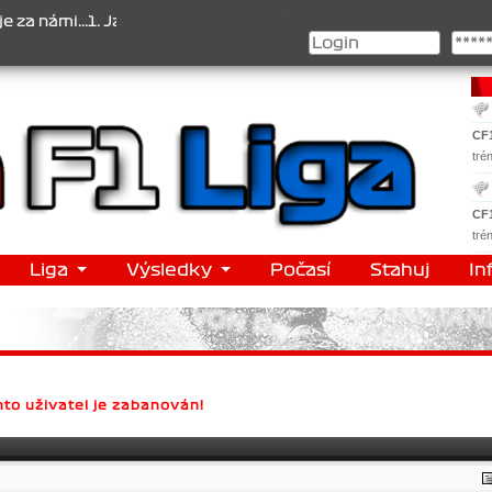
námi...1. Jan Veselý , 2. Jan Nováček , 3. Jakub Chmelík , Pohár ko
CF
tré
CF
tré
Liga
Výsledky
Počasí
Stahuj
In
to uživatel je zabanován!