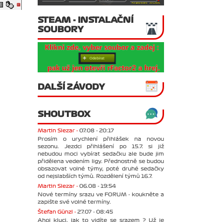
STEAM - INSTALAČNÍ
SOUBORY
DALŠÍ ZÁVODY
SHOUTBOX
Martin Slezar -
07.08 - 20:17
Prosím o urychlení přihlášek na novou
sezonu. Jezdci přihlášení po 15.7. si již
nebudou moci vybírat sedačku ale bude jim
přidělena vedením ligy. Přednostně se budou
obsazovat volné týmy, poté druhé sedačky
od nejslabších týmů. Rozdělení týmů 16.7.
Martin Slezar -
06.08 - 19:54
Nové termíny srazu ve FORUM - koukněte a
zapište své volné termíny.
Štefan Günzl -
27.07 - 08:45
Ahoj kluci, jak to vidíte se srazem ? Už je