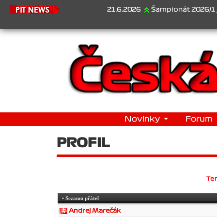
21.6.2026
Šampionát 2026/1 je za 
Novinky
Forum
PROFIL
Ten
• Sezanm přátel
Andrej Marečák