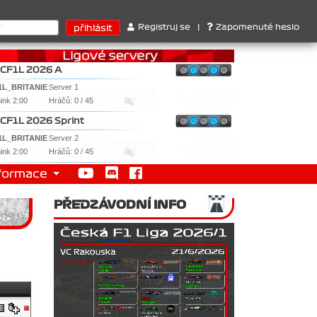
nstruktérů : 1. Ferrari . 2. Williams , 3. RedBull ..... SprintCup
Registruj se
|
Zapomenuté heslo
CF1L 2026 A
1L_BRITANIE
Server 1
nink 2:00
Hráčů: 0 / 45
CF1L 2026 Sprint
1L_BRITANIE
Server 2
nink 2:00
Hráčů: 0 / 45
formace
PŘEDZÁVODNÍ INFO