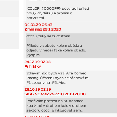
[COLOR=#0000FF]- potvrzuji přijetí
300,- Kč, děkuji a prosím o
potvrzení...
04.01.20 06:43
Zimní sraz 25.1.2020
čaaau, taky se zůčastním.
Přijedu v sobotu kolem oběda a
odjedu v neděli také kolem oběda.
Vyspím...
24.12.19 02:18
Přihlášky
Zdravím, rád bych vzal Alfa Romeo
Racing. Účastnil bych se především
F1 sezony na rF2. Ale...
28.10.19 02:19
Sk.A - VC Mexika 27.10.2019 20:00
Podávám protest na M. Adamce
který mě v druhém kole v druhém
sektoru otočil a inkasoval jsem...