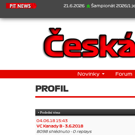
21.6.2026
Šampionát 2026/1 je za nám
Novinky
Forum
PROFIL
• Poslední téma
04.06.18 15:43
VC Kanady B - 3.6.2018
8098 shlédnuto - 0 replays