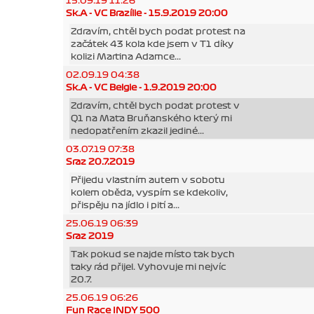
15.09.19 11:26
Sk.A - VC Brazílie - 15.9.2019 20:00
Zdravím, chtěl bych podat protest na
začátek 43 kola kde jsem v T1 díky
kolizi Martina Adamce...
02.09.19 04:38
Sk.A - VC Belgie - 1.9.2019 20:00
Zdravím, chtěl bych podat protest v
Q1 na Maťa Bruňanského který mi
nedopatřením zkazil jediné...
03.07.19 07:38
Sraz 20.7.2019
Přijedu vlastním autem v sobotu
kolem oběda, vyspím se kdekoliv,
přispěju na jídlo i pití a...
25.06.19 06:39
Sraz 2019
Tak pokud se najde místo tak bych
taky rád přijel. Vyhovuje mi nejvíc
20.7.
25.06.19 06:26
Fun Race INDY 500