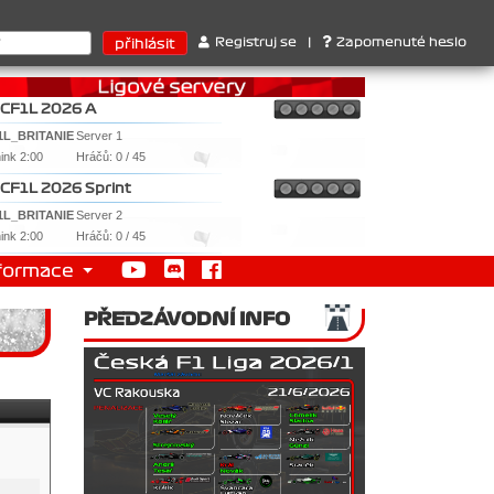
ruktérů : 1. Ferrari . 2. Williams , 3. RedBull ..... SprintCup - 1
Registruj se
|
Zapomenuté heslo
CF1L 2026 A
1L_BRITANIE
Server 1
nink 2:00
Hráčů: 0 / 45
CF1L 2026 Sprint
1L_BRITANIE
Server 2
nink 2:00
Hráčů: 0 / 45
formace
PŘEDZÁVODNÍ INFO