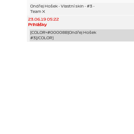
Ondřej Hošek - Vlastní skin - #3 -
Team X
23.06.19 05:22
Prihlášky
[COLOR=#00008B]Ondřej Hošek
#3[/COLOR]