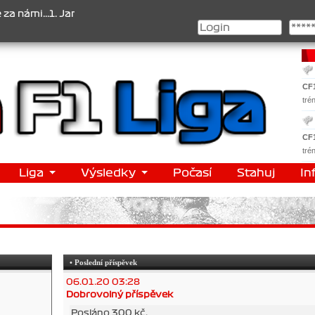
i...1. Jan Veselý , 2. Jan Nováček , 3. Jakub Chmelík , Pohár konst
CF
tré
CF
tré
Liga
Výsledky
Počasí
Stahuj
In
• Poslední příspěvek
06.01.20 03:28
Dobrovolný příspěvek
Posláno 300 kč.