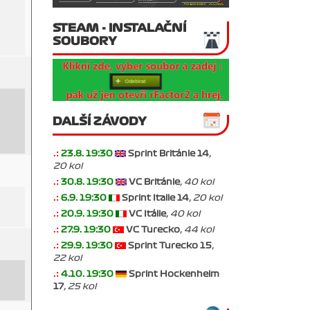
STEAM - INSTALAČNÍ
SOUBORY
DALŠÍ ZÁVODY
.:
23.8. 19:30
Sprint Británie 14
,
20 kol
.:
30.8. 19:30
VC Británie
, 40 kol
.:
6.9. 19:30
Sprint Italie 14
, 20 kol
.:
20.9. 19:30
VC Itálie
, 40 kol
.:
27.9. 19:30
VC Turecko
, 44 kol
.:
29.9. 19:30
Sprint Turecko 15
,
22 kol
.:
4.10. 19:30
Sprint Hockenheim
17
, 25 kol