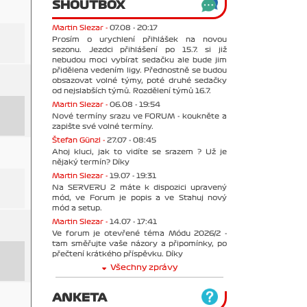
SHOUTBOX
Martin Slezar -
07.08 - 20:17
Prosím o urychlení přihlášek na novou
sezonu. Jezdci přihlášení po 15.7. si již
nebudou moci vybírat sedačku ale bude jim
přidělena vedením ligy. Přednostně se budou
obsazovat volné týmy, poté druhé sedačky
od nejslabších týmů. Rozdělení týmů 16.7.
Martin Slezar -
06.08 - 19:54
Nové termíny srazu ve FORUM - koukněte a
zapište své volné termíny.
Štefan Günzl -
27.07 - 08:45
Ahoj kluci, jak to vidíte se srazem ? Už je
nějaký termín? Díky
Martin Slezar -
19.07 - 19:31
Na SERVERU 2 máte k dispozici upravený
mód, ve Forum je popis a ve Stahuj nový
mód a setup.
Martin Slezar -
14.07 - 17:41
Ve forum je otevřené téma Módu 2026/2 -
tam směřujte vaše názory a připomínky, po
přečtení krátkého příspěvku. Díky
Všechny zprávy
ANKETA