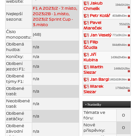
website:
Jakub
194d1h14m
F1 A 2023/2 - 7. místo,
Chmelík
Nejlepší
2023/2B - 1.místo,
Petr Kolář
403d8h43m
sezona:
2023/2 Sprint Cup -
Pavel
552d22h
3.místo
Mareček
Číslo
(48)
Jan Veselý
771d3h12m
monopostu:
Filip
Oblíbená
844d6h44m
n/a
Ščudla
hudba:
Jiří
Koníčky:
n/a
1436d2h40m
Kubina
Oblíbení
n/a
Martin
1448d1h26m
jezdci F1:
Slezar
Oblíbené
n/a
Jan Bargl
1462d18h34m
týmy F1:
Marek
1759d2h4m
Oblíbené
n/a
Slezar
tratě:
Neoblíbené
n/a
• Statistiky
tratě:
Témata ve
Oblíbené
0
n/a
fóru:
zatáčky:
Nové
Oblíbené
0
příspěvky:
závodní
n/a