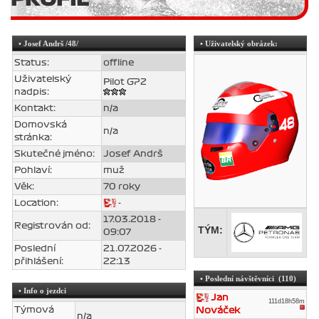
•
Josef Andrš
/48/
• Uživatelský obrázek:
Status:
offline
Uživatelský
Pilot GP2
nadpis:
Kontakt:
n/a
Domovská
n/a
stránka:
Skutečné jméno:
Josef Andrš
Pohlaví:
muž
Věk:
70 roky
Location:
-
17.03.2018 -
Registrován od:
TÝM:
09:07
Poslední
21.07.2026 -
přihlášení:
22:13
• Poslední návštěvníci (110)
• Info o jezdci
Jan
111d18h58m
Týmová
Nováček
n/a