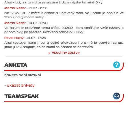
Ahoj kluci, jak to vidíte se srazem ? Už je nějaký termín? Díky
Martin Slezar -
19.07 - 19:31
Na SERVERU 2 máte k dispozici upravený mód, ve Forum je popis a ve
Stahuj nový mód a setup.
Martin Slezar -
14.07 - 17:41
Ve forum je otevřené téma Módu 2026/2 - tam směřujte vaše názory a
připomínky, po přečtení krátkého příspěvku. Díky
Pavel Hajný -
14.07 - 17:29
Ahoj testoval jsem mod. a velké překvapení pro mě je otevřen serup..
jinak (DRS) reaguje jen na zadní na předek se neotevírá.
Všechny zprávy
ANKETA
anketa není aktivní
•
ukázat ankety
TEAMSPEAK