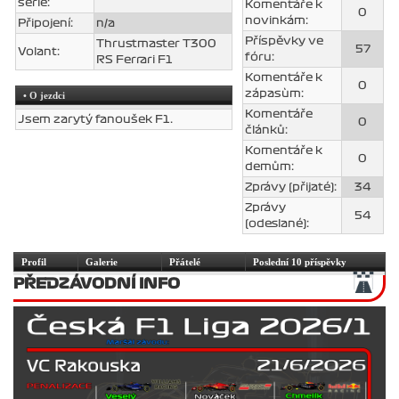
série:
Komentáře k
0
novinkám:
Připojení:
n/a
Příspěvky ve
Thrustmaster T300
57
Volant:
fóru:
RS Ferrari F1
Komentáře k
0
zápasùm:
• O jezdci
Komentáře
Jsem zarytý fanoušek F1.
0
článků:
Komentáře k
0
demům:
Zprávy (přijaté):
34
Zprávy
54
(odeslané):
Profil
Galerie
Přátelé
Poslední 10 příspěvky
PŘEDZÁVODNÍ INFO