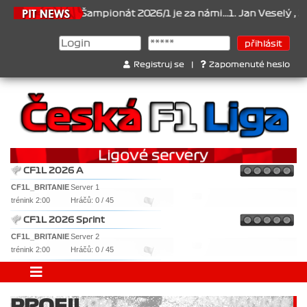
21.6.2026
Šampionát 2026/1 je za námi...1. Jan Veselý , 2. Jan
Registruj se
|
Zapomenuté heslo
CF1L 2026 A
CF1L_BRITANIE
Server 1
trénink 2:00
Hráčů: 0 / 45
CF1L 2026 Sprint
CF1L_BRITANIE
Server 2
trénink 2:00
Hráčů: 0 / 45
PROFIL