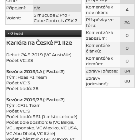
série:
Komentáře k
Připojení:
n/a
4
novinkám:
Simucube 2 Pro +
Volant:
Příspěvky ve
Cube Controls CSX 2
24
fóru:
Komentáře k
• O jezdci
0
zápasùm:
Kariéra na České F1 lize
Komentáře
0
článků:
Debut: 24.3.2019 (VC Austrálie)
Komentáře k
Počet VC: 23
0
demům:
Zprávy (přijaté):
84
Sezóna: 2019/1A (rFactor2)
Tým: Haas F1 Team
Zprávy
88
Počet VC: 3
(odeslané):
Počet bodů: 28
Sezóna: 2019/2B (rFactor2)
Tým: CF1L Team
Počet VC: 9
Počet bodů: 361 (1.místo celkově)
Počet pole position: 6 (VC Belgie,
VC Japonsko, VC Mexiko, VC USA,
VC Abu Dhabi, VC Itálie)
Počet vítězství: 4 (VC Mexiko, VC