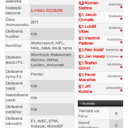
website:
Roman
242d7h18m
Nejlepší
Slatina
1.místo 2019/2B
sezona:
Jakub
362d9h44m
Číslo
Chmelík
(87)
monopostu:
Lukáš
364d9h34m
Oblíbená
Vítek
n/a
hudba:
Vladimír
473d10h45m
Motorsport, NFL,
Palásek
Koníčky:
NHL, NBA, MLB, tenis
Petr Kolář
508d9h25m
Montoya, Raikkonen,
Jan Veselý
531d10h4m
Oblíbení
Alonso, Vettel,
jezdci F1:
Štefan
541d19h59m
Leclerc, Antonelli
Günzl
Oblíbené
Ferrari
Pavel
1431d8h14m
týmy F1:
Mareček
Oblíbené
n/a
Jiří
1436d14h46m
tratě:
Kubina
Neoblíbené
n/a
tratě:
• Statistiky
Oblíbené
n/a
Témata ve
zatáčky:
5
fóru:
Oblíbené
F1, WEC, DTM,
Nové
závodní
0
Indycar, MotoGP
příspěvky: