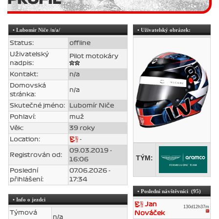
•
Lubomír Niče
/n/a/
• Uživatelský obrázek:
Status:
offline
Uživatelský
Pilot motokáry
nadpis:
Kontakt:
n/a
Domovská
n/a
stránka:
Skutečné jméno:
Lubomír Niče
Pohlaví:
muž
Věk:
39 roky
Location:
-
09.03.2019 -
Registrován od:
TÝM:
16:06
Poslední
07.06.2026 -
přihlášení:
17:34
• Poslední návštěvníci (95)
• Info o jezdci
Jan
130d12h37m
Týmová
Nováček
n/a