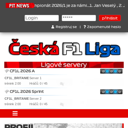
1.6.2026
Šampionát 2026/1 je za námi...1. Jan Veselý , 2. Jan No
Registruj se
|
Zapomenuté heslo
CF1L 2026 A
CF1L_BRITANIE
Server 1
trénink 2:00
Hráčů: 0 / 45
CF1L 2026 Sprint
CF1L_BRITANIE
Server 2
trénink 2:00
Hráčů: 0 / 45
PROFIL