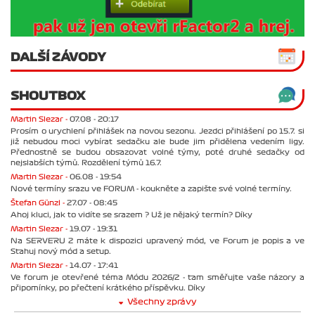
DALŠÍ ZÁVODY
SHOUTBOX
Martin Slezar -
07.08 - 20:17
Prosím o urychlení přihlášek na novou sezonu. Jezdci přihlášení po 15.7. si
již nebudou moci vybírat sedačku ale bude jim přidělena vedením ligy.
Přednostně se budou obsazovat volné týmy, poté druhé sedačky od
nejslabších týmů. Rozdělení týmů 16.7.
Martin Slezar -
06.08 - 19:54
Nové termíny srazu ve FORUM - koukněte a zapište své volné termíny.
Štefan Günzl -
27.07 - 08:45
Ahoj kluci, jak to vidíte se srazem ? Už je nějaký termín? Díky
Martin Slezar -
19.07 - 19:31
Na SERVERU 2 máte k dispozici upravený mód, ve Forum je popis a ve
Stahuj nový mód a setup.
Martin Slezar -
14.07 - 17:41
Ve forum je otevřené téma Módu 2026/2 - tam směřujte vaše názory a
připomínky, po přečtení krátkého příspěvku. Díky
Všechny zprávy