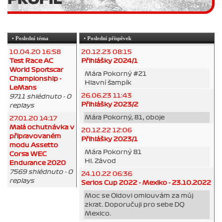
• Poslední téma
• Poslední příspěvek
10.04.20 16:58
20.12.23 08:15
Test Race AC
Přihlášky 2024/1
World Sportscar
Mára Pokorný #21
Championship -
Hlavní šampík
LeMans
26.06.23 11:43
9711 shlédnuto - 0
Přihlášky 2023/2
replays
Mára Pokorný, 81, oboje
27.01.20 14:17
Malá ochutnávka v
20.12.22 12:06
připravovaném
Přihlášky 2023/1
modu Assetto
Mára Pokorný 81
Corsa WEC
Hl. Závod
Endurance 2020
7569 shlédnuto - 0
24.10.22 06:36
replays
Serios Cup 2022 - Mexiko - 23.10.2022
Moc se Oldovi omlouvám za můj
zkrat. Doporučuji pro sebe DQ
Mexico.