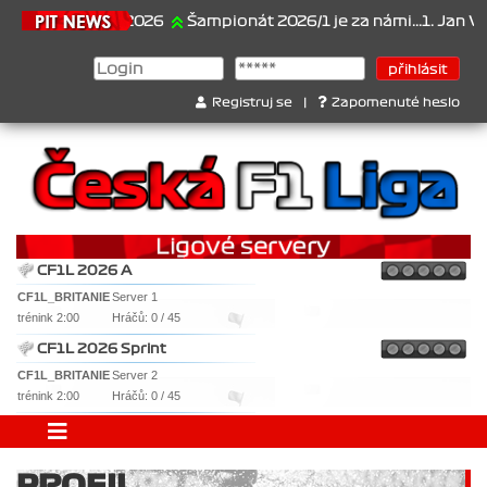
21.6.2026
Šampionát 2026/1 je za námi...1. Jan Veselý 
Registruj se
|
Zapomenuté heslo
CF1L 2026 A
CF1L_BRITANIE
Server 1
trénink 2:00
Hráčů: 0 / 45
CF1L 2026 Sprint
CF1L_BRITANIE
Server 2
trénink 2:00
Hráčů: 0 / 45
PROFIL