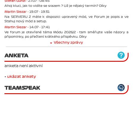
Štefan Günzl -
27.07 - 08:45
Ahoj kluci, jak to vidíte se srazem ? Už je nějaký termín? Díky
Martin Slezar -
19.07 - 19:31
Na SERVERU 2 máte k dispozici upravený mód, ve Forum je popis a ve
Stahuj nový mód a setup.
Martin Slezar -
14.07 - 17:41
Ve forum je otevřené téma Módu 2026/2 - tam směřujte vaše názory a
připomínky, po přečtení krátkého příspěvku. Díky
Všechny zprávy
ANKETA
anketa není aktivní
•
ukázat ankety
TEAMSPEAK