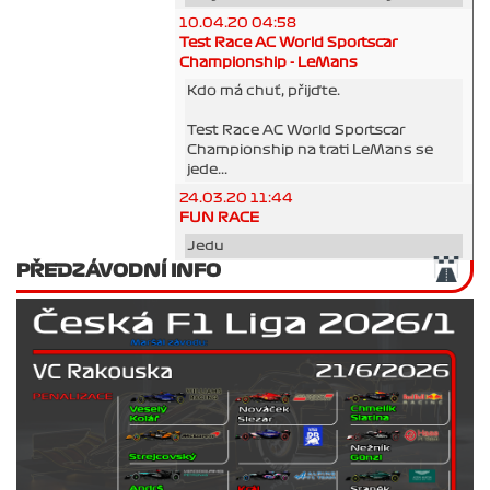
10.04.20 04:58
Test Race AC World Sportscar
Championship - LeMans
Kdo má chuť, přijďte.
Test Race AC World Sportscar
Championship na trati LeMans se
jede...
24.03.20 11:44
FUN RACE
Jedu
PŘEDZÁVODNÍ INFO