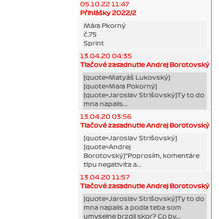
05.10.22 11:47
Přihlášky 2022/2
Mára Pkorný
č.75
Sprint
13.04.20 04:35
Tlačové zasadnutie Andrej Borotovský
[quote=Matyáš Lukovský]
[quote=Mara Pokorný]
[quote=Jaroslav Strišovský]Ty to do
mna napalis...
13.04.20 03:56
Tlačové zasadnutie Andrej Borotovský
[quote=Jaroslav Strišovský]
[quote=Andrej
Borotovský]"Poprosím, komentáre
tipu negativita a...
13.04.20 11:57
Tlačové zasadnutie Andrej Borotovský
[quote=Jaroslav Strišovský]Ty to do
mna napalis a podla teba som
umyselne brzdil skor? Co by...