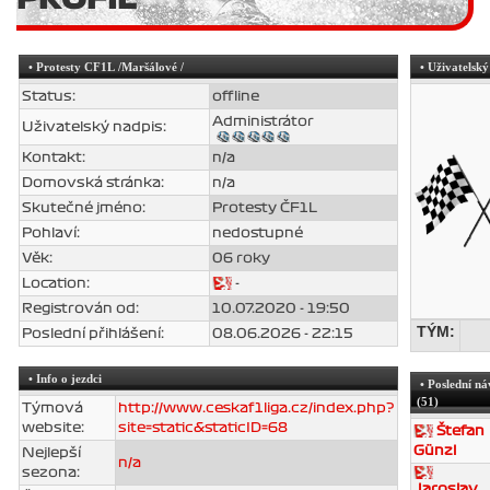
•
Protesty CF1L
/Maršálové /
• Uživatelský
Status:
offline
Administrátor
Uživatelský nadpis:
Kontakt:
n/a
Domovská stránka:
n/a
Skutečné jméno:
Protesty ČF1L
Pohlaví:
nedostupné
Věk:
06 roky
Location:
-
Registrován od:
10.07.2020 - 19:50
TÝM:
Poslední přihlášení:
08.06.2026 - 22:15
• Info o jezdci
• Poslední náv
(51)
Týmová
http://www.ceskaf1liga.cz/index.php?
website:
site=static&staticID=68
Štefan
Günzl
Nejlepší
n/a
sezona:
Jaroslav