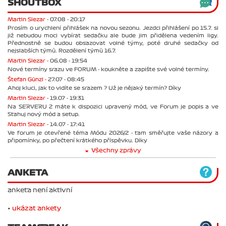
SHOUTBOX
Martin Slezar -
07.08 - 20:17
Prosím o urychlení přihlášek na novou sezonu. Jezdci přihlášení po 15.7. si
již nebudou moci vybírat sedačku ale bude jim přidělena vedením ligy.
Přednostně se budou obsazovat volné týmy, poté druhé sedačky od
nejslabších týmů. Rozdělení týmů 16.7.
Martin Slezar -
06.08 - 19:54
Nové termíny srazu ve FORUM - koukněte a zapište své volné termíny.
Štefan Günzl -
27.07 - 08:45
Ahoj kluci, jak to vidíte se srazem ? Už je nějaký termín? Díky
Martin Slezar -
19.07 - 19:31
Na SERVERU 2 máte k dispozici upravený mód, ve Forum je popis a ve
Stahuj nový mód a setup.
Martin Slezar -
14.07 - 17:41
Ve forum je otevřené téma Módu 2026/2 - tam směřujte vaše názory a
připomínky, po přečtení krátkého příspěvku. Díky
Všechny zprávy
ANKETA
anketa není aktivní
•
ukázat ankety