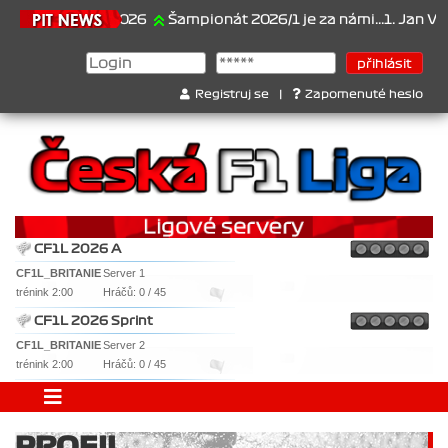
21.6.2026
Šampionát 2026/1 je za námi...1. Jan Veselý ,
Registruj se
|
Zapomenuté heslo
CF1L 2026 A
CF1L_BRITANIE
Server 1
trénink 2:00
Hráčů: 0 / 45
CF1L 2026 Sprint
CF1L_BRITANIE
Server 2
trénink 2:00
Hráčů: 0 / 45
PROFIL