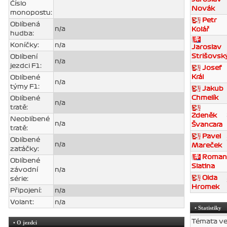
Číslo
Novák
monopostu:
Petr
Oblíbená
n/a
Kolář
hudba:
Koníčky:
n/a
Jaroslav
Strišovsk
Oblíbení
n/a
jezdci F1:
Josef
Král
Oblíbené
n/a
týmy F1:
Jakub
Chmelík
Oblíbené
n/a
tratě:
Zdeněk
Neoblíbené
n/a
Švancara
tratě:
Pavel
Oblíbené
n/a
Mareček
zatáčky:
Roman
Oblíbené
Slatina
závodní
n/a
Olda
série:
Hromek
Připojení:
n/a
Volant:
n/a
• Statistiky
Témata v
• O jezdci