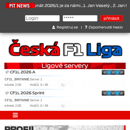
2026
Šampionát 2026/1 je za námi...1. Jan Veselý , 2. Jan Nováček
Registruj se
|
Zapomenuté heslo
CF1L 2026 A
CF1L_BRITANIE
Server 1
trénink 2:00
Hráčů: 0 / 45
CF1L 2026 Sprint
CF1L_BRITANIE
Server 2
trénink 2:00
Hráčů: 0 / 45
PROFIL