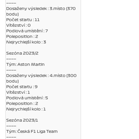
————
Dosaženy výsledek : 3.místo (370
bodu)
Počet startu : 11
Vítězství : 0
Podiová umístění : 7
Poleposition : 2
Nejrychlejší kolo : 3
Sezóna 2023/2
————
Tým: Aston Martin
————
Dosaženy výsledek : 4.místo (300
bodu)
Počet startu : 9
Vítězství : 1
Podiová umístění : 5
Poleposition : 2
Nejrychlejší kolo : 1
Sezóna 2023/1
————
Tým: Česká F1 Liga Team
————