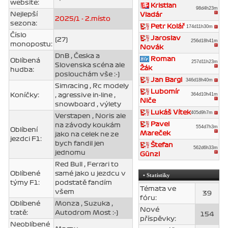
website:
Kristian
98d4h23m
Nejlepší
Vladár
2025/1 - 2.místo
sezona:
Petr Kolář
174d11h30m
Číslo
Jaroslav
(27)
256d18h41m
monopostu:
Novák
DnB , Česka a
Roman
Oblíbená
257d11h23m
Slovenska scéna ale
Žák
hudba:
poslouchám vše :-)
Jan Bargl
346d18h40m
Simracing , Rc modely
Lubomír
364d10h41m
Koníčky:
, agressive in-line ,
Niče
snowboard , výlety
Lukáš Vítek
405d9h7m
Verstapen , Noris ale
Pavel
na závody koukám
554d7h3m
Oblíbení
Mareček
jako na celek ne ze
jezdci F1:
bych fandil jen
Štefan
562d6h33m
jednomu
Günzl
Red Bull , Ferrari to
Oblíbené
samé jako u jezdcu v
• Statistiky
týmy F1:
podstatě fandím
Témata ve
všem
39
fóru:
Oblíbené
Monza , Suzuka ,
Nové
tratě:
Autodrom Most :-)
154
příspěvky:
Neoblíbené