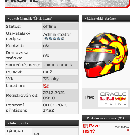
•
Jakub Chmelík
/ČF1L Team/
• Uživatelský obrázek:
Status:
offline
Uživatelský
Administrátor
nadpis:
Kontakt:
n/a
Domovská
n/a
stránka:
Skutečné jméno:
Jakub Chmelík
Pohlaví:
muž
Věk:
36 roky
Location:
-
27.12.2021 -
Registrován od:
TÝM:
09:10
Poslední
08.08.2026 -
přihlášení:
17:52
• Poslední návštěvníci (94)
• Info o jezdci
Pavel
23d14h43m
Týmová
Hajný
n/a