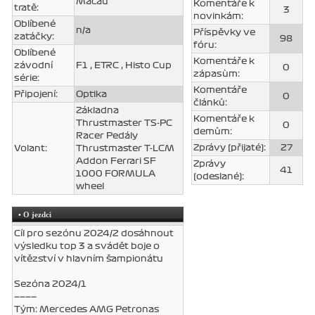
Macau
Komentáře k
tratě:
3
novinkám:
Oblíbené
n/a
Příspěvky ve
zatáčky:
98
fóru:
Oblíbené
Komentáře k
závodní
F1 , ETRC , Histo Cup
0
zápasùm:
série:
Komentáře
Připojení:
Optika
0
článků:
Základna
Komentáře k
Thrustmaster TS-PC
0
demům:
Racer Pedály
Zprávy (přijaté):
27
Volant:
Thrustmaster T-LCM
Addon Ferrari SF
Zprávy
41
1000 FORMULA
(odeslané):
wheel
• O jezdci
Cíl pro sezónu 2024/2 dosáhnout
výsledku top 3 a svádět boje o
vítězství v hlavním šampionátu
Sezóna 2024/1
————
Tým: Mercedes AMG Petronas