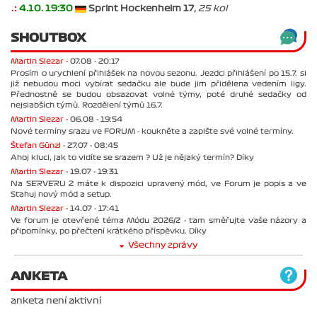
.:
4.10. 19:30
Sprint Hockenheim 17
, 25 kol
SHOUTBOX
Martin Slezar -
07.08 - 20:17
Prosím o urychlení přihlášek na novou sezonu. Jezdci přihlášení po 15.7. si
již nebudou moci vybírat sedačku ale bude jim přidělena vedením ligy.
Přednostně se budou obsazovat volné týmy, poté druhé sedačky od
nejslabších týmů. Rozdělení týmů 16.7.
Martin Slezar -
06.08 - 19:54
Nové termíny srazu ve FORUM - koukněte a zapište své volné termíny.
Štefan Günzl -
27.07 - 08:45
Ahoj kluci, jak to vidíte se srazem ? Už je nějaký termín? Díky
Martin Slezar -
19.07 - 19:31
Na SERVERU 2 máte k dispozici upravený mód, ve Forum je popis a ve
Stahuj nový mód a setup.
Martin Slezar -
14.07 - 17:41
Ve forum je otevřené téma Módu 2026/2 - tam směřujte vaše názory a
připomínky, po přečtení krátkého příspěvku. Díky
Všechny zprávy
ANKETA
anketa není aktivní