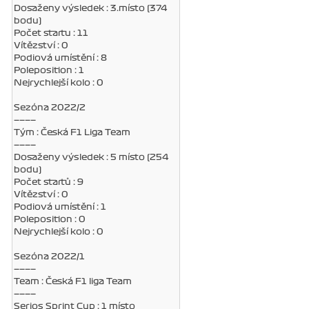
Dosaženy výsledek : 3.místo (374
bodu)
Počet startu : 11
Vítězství : 0
Podiová umístění : 8
Poleposition : 1
Nejrychlejší kolo : 0
Sezóna 2022/2
————
Tým : Česká F1 Liga Team
————
Dosaženy výsledek : 5 místo (254
bodu)
Počet startů : 9
Vítězství : 0
Podiová umístění : 1
Poleposition : 0
Nejrychlejší kolo : 0
Sezóna 2022/1
————
Team : Česká F1 liga Team
————
Serios Sprint Cup : 1 místo