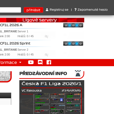
nstruktérů : 1. Ferrari . 2. Williams , 3. RedBull ..... SprintCup 
Registruj se
|
Zapomenuté heslo
CF1L 2026 A
1L_BRITANIE
Server 1
nink 2:00
Hráčů: 0 / 45
CF1L 2026 Sprint
1L_BRITANIE
Server 2
nink 2:00
Hráčů: 0 / 45
formace
PŘEDZÁVODNÍ INFO