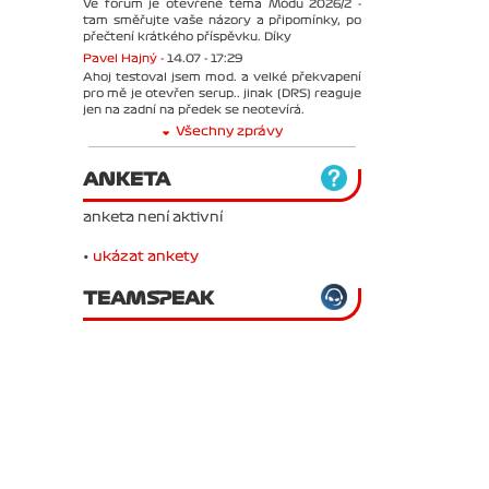
Ve forum je otevřené téma Módu 2026/2 -
tam směřujte vaše názory a připomínky, po
přečtení krátkého příspěvku. Díky
Pavel Hajný -
14.07 - 17:29
Ahoj testoval jsem mod. a velké překvapení
pro mě je otevřen serup.. jinak (DRS) reaguje
jen na zadní na předek se neotevírá.
Všechny zprávy
ANKETA
anketa není aktivní
•
ukázat ankety
TEAMSPEAK