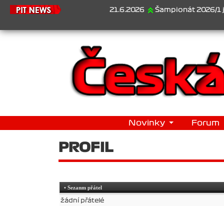
21.6.2026
Šampionát 2026/1 je za n
Novinky
Forum
PROFIL
• Sezanm přátel
žádní přátelé