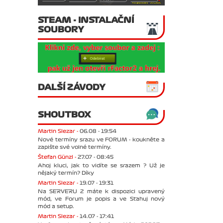
STEAM - INSTALAČNÍ
SOUBORY
DALŠÍ ZÁVODY
SHOUTBOX
Martin Slezar -
06.08 - 19:54
Nové termíny srazu ve FORUM - koukněte a
zapište své volné termíny.
Štefan Günzl -
27.07 - 08:45
Ahoj kluci, jak to vidíte se srazem ? Už je
nějaký termín? Díky
Martin Slezar -
19.07 - 19:31
Na SERVERU 2 máte k dispozici upravený
mód, ve Forum je popis a ve Stahuj nový
mód a setup.
Martin Slezar -
14.07 - 17:41