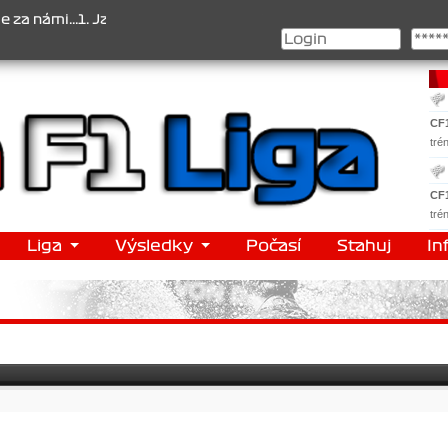
ámi...1. Jan Veselý , 2. Jan Nováček , 3. Jakub Chmelík , Pohár ko
CF
tré
CF
tré
Liga
Výsledky
Počasí
Stahuj
In