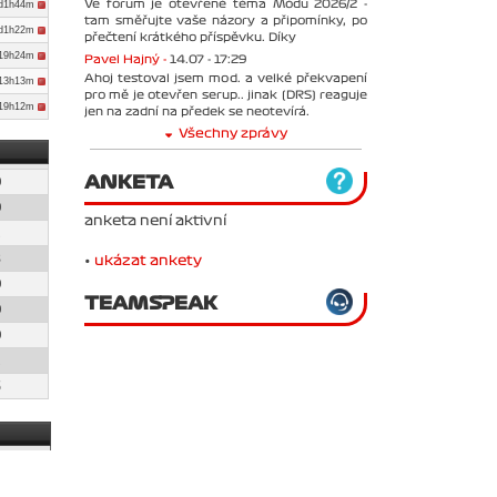
Ve forum je otevřené téma Módu 2026/2 -
d1h44m
tam směřujte vaše názory a připomínky, po
d1h22m
přečtení krátkého příspěvku. Díky
d19h24m
Pavel Hajný -
14.07 - 17:29
Ahoj testoval jsem mod. a velké překvapení
d13h13m
pro mě je otevřen serup.. jinak (DRS) reaguje
d19h12m
jen na zadní na předek se neotevírá.
Všechny zprávy
ANKETA
0
0
anketa není aktivní
1
8
•
ukázat ankety
0
TEAMSPEAK
0
0
1
6