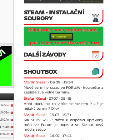
STEAM - INSTALAČNÍ
SOUBORY
DALŠÍ ZÁVODY
SHOUTBOX
Martin Slezar -
06.08 - 19:54
Nové termíny srazu ve FORUM - koukněte a
zapište své volné termíny.
Štefan Günzl -
27.07 - 08:45
Ahoj kluci, jak to vidíte se srazem ? Už je
d16h50m
nějaký termín? Díky
d16h32m
Martin Slezar -
19.07 - 19:31
d16h24m
Na SERVERU 2 máte k dispozici upravený
mód, ve Forum je popis a ve Stahuj nový
d17h11m
mód a setup.
d1h49m
Martin Slezar -
14.07 - 17:41