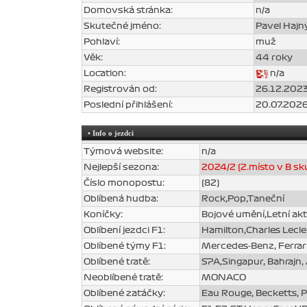
Domovská stránka:
n/a
Skutečné jméno:
Pavel Hajn
Pohlaví:
muž
Věk:
44 roky
Location:
n/a
Registrován od:
26.12.2023
Poslední přihlášení:
20.07.2026
• Info o jezdci
Týmová website:
n/a
Nejlepší sezona:
2024/2 (2.místo v B sk
Číslo monopostu:
(82)
Oblíbená hudba:
Rock,Pop,Taneční
Koníčky:
Bojové umění,Letní akt
Oblíbení jezdci F1:
Hamilton,Charles Lecle
Oblíbené týmy F1:
Mercedes-Benz, Ferrar
Oblíbené tratě:
SPA,Singapur, Bahrajn,
Neoblíbené tratě:
MONACO
Oblíbené zatáčky:
Eau Rouge, Becketts, P