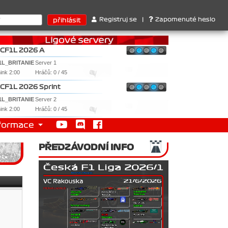
rů : 1. Ferrari . 2. Williams , 3. RedBull ..... SprintCup - 1. Jan
Registruj se
|
Zapomenuté heslo
CF1L 2026 A
1L_BRITANIE
Server 1
nink 2:00
Hráčů: 0 / 45
CF1L 2026 Sprint
1L_BRITANIE
Server 2
nink 2:00
Hráčů: 0 / 45
formace
PŘEDZÁVODNÍ INFO