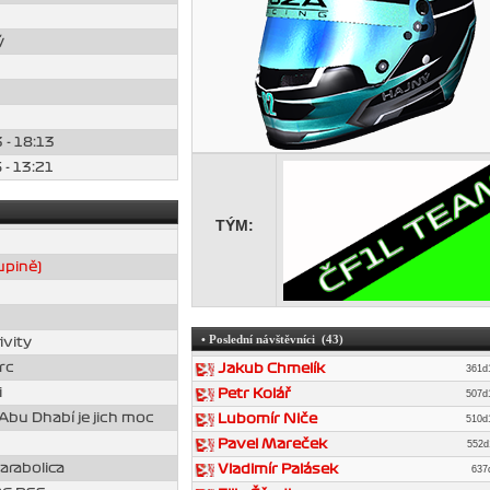
ý
 - 18:13
 - 13:21
TÝM:
upině)
• Poslední návštěvníci (43)
ivity
rc
Jakub Chmelík
361
i
Petr Kolář
507
 Abu Dhabí je jich moc
Lubomír Niče
510
Pavel Mareček
552
arabolica
Vladimír Palásek
637