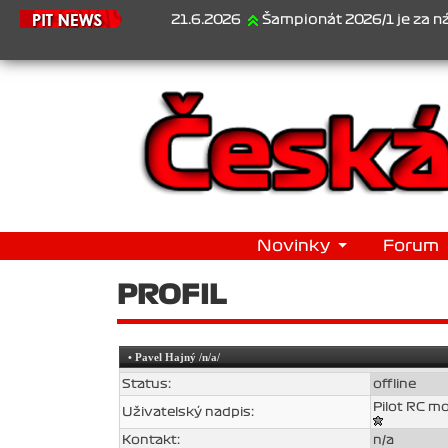
21.6.2026
Šampionát 2026/1 je za námi...1.
Novinky
Forum
PROFIL
•
Pavel Hajný
/n/a/
Status:
offline
Pilot RC m
Uživatelský nadpis:
Kontakt:
n/a