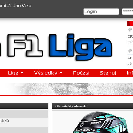
 Jan Veselý , 2. Jan Nováček , 3. Jakub Chmelík , Pohár konstrukté
CF
tré
CF
tré
Liga
Výsledky
Počasí
Stahuj
In
• Uživatelský obrázek:
odelů