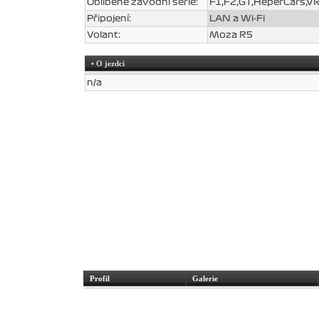
Oblíbené závodní série:
F1,F2,GT,HeperCars,V
Připojení:
LAN a Wi-Fi
Volant:
Moza R5
• O jezdci
n/a
Profil
Galerie