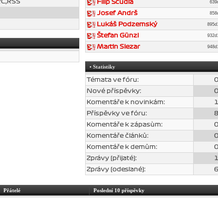
RC,RSS
Filip Ščudla
639
Josef Andrš
858
Lukáš Podzemský
895
Štefan Günzl
932
Martin Slezar
948
• Statistiky
Témata ve fóru:
Nové příspěvky:
Komentáře k novinkám:
Příspěvky ve fóru:
Komentáře k zápasùm:
Komentáře článků:
Komentáře k demům:
Zprávy (přijaté):
Zprávy (odeslané):
Přátelé
Poslední 10 příspěvky