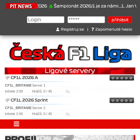
21.6.2026
Šampionát 2026/1 je za námi...1. Jan Veselý
Registruj se
|
Zapomenuté heslo
CF1L 2026 A
CF1L_BRITANIE
Server 1
trénink 2:00
Hráčů: 0 / 45
CF1L 2026 Sprint
CF1L_BRITANIE
Server 2
trénink 2:00
Hráčů: 0 / 45
PROFIL