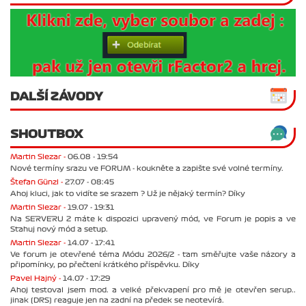
DALŠÍ ZÁVODY
SHOUTBOX
Martin Slezar -
06.08 - 19:54
Nové termíny srazu ve FORUM - koukněte a zapište své volné termíny.
Štefan Günzl -
27.07 - 08:45
Ahoj kluci, jak to vidíte se srazem ? Už je nějaký termín? Díky
Martin Slezar -
19.07 - 19:31
Na SERVERU 2 máte k dispozici upravený mód, ve Forum je popis a ve
Stahuj nový mód a setup.
Martin Slezar -
14.07 - 17:41
Ve forum je otevřené téma Módu 2026/2 - tam směřujte vaše názory a
připomínky, po přečtení krátkého příspěvku. Díky
Pavel Hajný -
14.07 - 17:29
Ahoj testoval jsem mod. a velké překvapení pro mě je otevřen serup..
jinak (DRS) reaguje jen na zadní na předek se neotevírá.