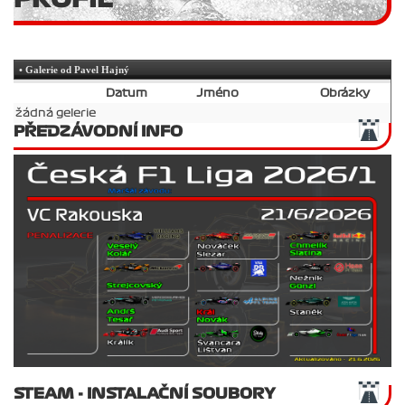
• Galerie od Pavel Hajný
Datum
Jméno
Obrázky
žádná gelerie
PŘEDZÁVODNÍ INFO
STEAM - INSTALAČNÍ SOUBORY