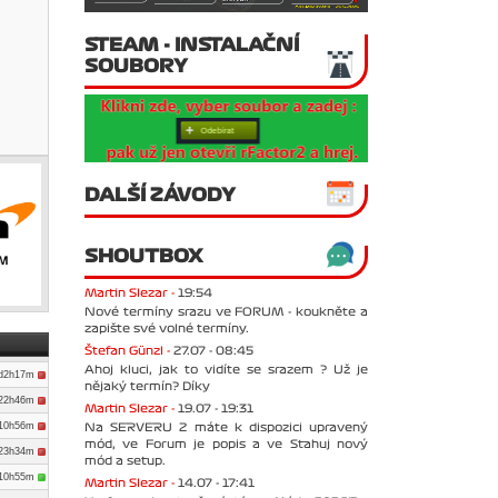
STEAM - INSTALAČNÍ
SOUBORY
DALŠÍ ZÁVODY
SHOUTBOX
Martin Slezar -
19:54
Nové termíny srazu ve FORUM - koukněte a
zapište své volné termíny.
Štefan Günzl -
27.07 - 08:45
Ahoj kluci, jak to vidíte se srazem ? Už je
d2h17m
nějaký termín? Díky
d22h46m
Martin Slezar -
19.07 - 19:31
d10h56m
Na SERVERU 2 máte k dispozici upravený
mód, ve Forum je popis a ve Stahuj nový
d23h34m
mód a setup.
d10h55m
Martin Slezar -
14.07 - 17:41