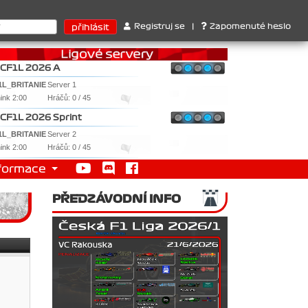
érů : 1. Ferrari . 2. Williams , 3. RedBull ..... SprintCup - 1. Ja
Registruj se
|
Zapomenuté heslo
CF1L 2026 A
1L_BRITANIE
Server 1
nink 2:00
Hráčů: 0 / 45
CF1L 2026 Sprint
1L_BRITANIE
Server 2
nink 2:00
Hráčů: 0 / 45
formace
PŘEDZÁVODNÍ INFO