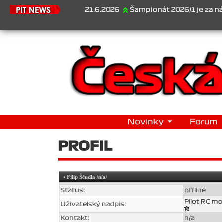
21.6.2026
Šampionát 2026/1 je za námi...1
Novinky
Forum
PROFIL
•
Filip Ščudla
/n/a/
Status:
offline
Pilot RC m
Uživatelský nadpis:
Kontakt:
n/a