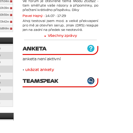
Ve forum je otevřené téma Módu 2026/2 -
d7h34m
tam směřujte vaše názory a připomínky, po
d10h39m
přečtení krátkého příspěvku. Díky
d3h50m
Pavel Hajný -
14.07 - 17:29
Ahoj testoval jsem mod. a velké překvapení
d23h42m
pro mě je otevřen serup.. jinak (DRS) reaguje
5d8h9m
jen na zadní na předek se neotevírá.
Všechny zprávy
ANKETA
0
0
anketa není aktivní
0
5
•
ukázat ankety
0
TEAMSPEAK
0
0
2
9