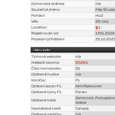
Domovská stránka:
n/a
Skutečné jméno:
Filip Ščudla
Pohlaví:
muž
Věk:
29 roky
Location:
-
Registrován od:
17.01.2024 
Poslední přihlášení:
25.10.2025
• Info o jezdci
Týmová website:
n/a
Nejlepší sezona:
2024/1
Číslo monopostu:
(3)
Oblíbená hudba:
n/a
Koníčky:
F1
Oblíbení jezdci F1:
Kimi Raikkonen
Oblíbené týmy F1:
Ferrari
Zandvoort, Portugalsk
Oblíbené tratě:
Arábie
Neoblíbené tratě:
Canada
Oblíbené zatáčky:
n/a