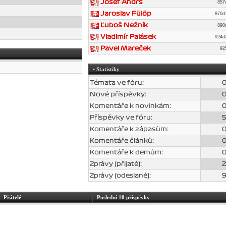
Josef Andrš
857
Jaroslav Fülöp
870
Ľuboš Nežník
890
Vladimír Palásek
924
Pavel Mareček
92
• Statistiky
Témata ve fóru:
Nové příspěvky:
Komentáře k novinkám:
Příspěvky ve fóru:
Komentáře k zápasùm:
Komentáře článků:
Komentáře k demům:
Zprávy (přijaté):
Zprávy (odeslané):
Přátelé
Poslední 10 příspěvky