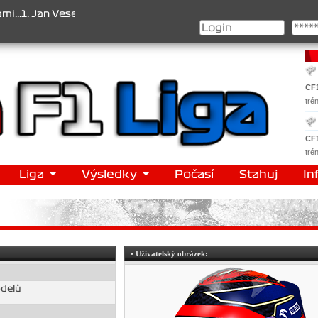
. Jan Veselý , 2. Jan Nováček , 3. Jakub Chmelík , Pohár konstrukt
CF
tré
CF
tré
Liga
Výsledky
Počasí
Stahuj
In
• Uživatelský obrázek:
odelů