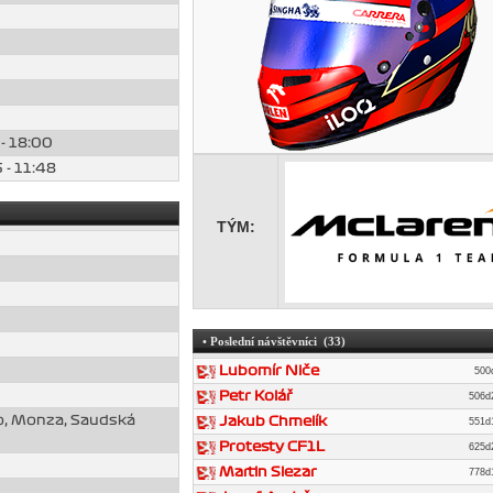
- 18:00
 - 11:48
TÝM:
• Poslední návštěvníci (33)
Lubomír Niče
500
Petr Kolář
506
o, Monza, Saudská
Jakub Chmelík
551
Protesty CF1L
625
Martin Slezar
778