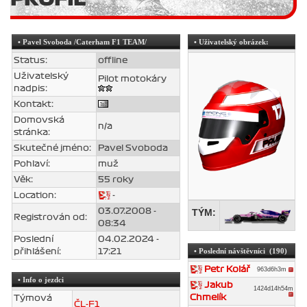
•
Pavel Svoboda
/Caterham F1 TEAM/
• Uživatelský obrázek:
Status:
offline
Uživatelský
Pilot motokáry
nadpis:
Kontakt:
Domovská
n/a
stránka:
Skutečné jméno:
Pavel Svoboda
Pohlaví:
muž
Věk:
55 roky
Location:
-
03.07.2008 -
TÝM:
Registrován od:
08:34
Poslední
04.02.2024 -
• Poslední návštěvníci (190)
přihlášení:
17:21
Petr Kolář
963d6h3m
• Info o jezdci
Jakub
1424d14h54m
Chmelík
Týmová
ČL-F1