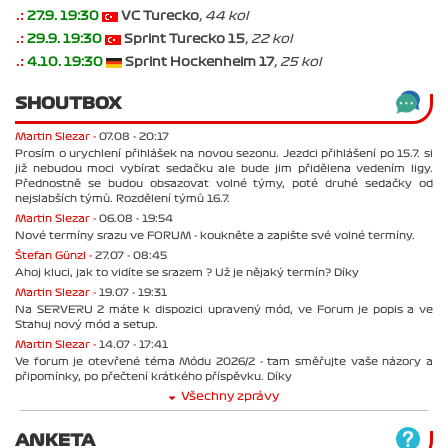
.:
27.9. 19:30
VC Turecko
, 44 kol
.:
29.9. 19:30
Sprint Turecko 15
, 22 kol
.:
4.10. 19:30
Sprint Hockenheim 17
, 25 kol
SHOUTBOX
Martin Slezar -
07.08 - 20:17
Prosím o urychlení přihlášek na novou sezonu. Jezdci přihlášení po 15.7. si
již nebudou moci vybírat sedačku ale bude jim přidělena vedením ligy.
Přednostně se budou obsazovat volné týmy, poté druhé sedačky od
nejslabších týmů. Rozdělení týmů 16.7.
Martin Slezar -
06.08 - 19:54
Nové termíny srazu ve FORUM - koukněte a zapište své volné termíny.
Štefan Günzl -
27.07 - 08:45
Ahoj kluci, jak to vidíte se srazem ? Už je nějaký termín? Díky
Martin Slezar -
19.07 - 19:31
Na SERVERU 2 máte k dispozici upravený mód, ve Forum je popis a ve
Stahuj nový mód a setup.
Martin Slezar -
14.07 - 17:41
Ve forum je otevřené téma Módu 2026/2 - tam směřujte vaše názory a
připomínky, po přečtení krátkého příspěvku. Díky
Všechny zprávy
ANKETA