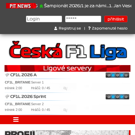
21.6.2026
Šampionát 2026/1 je za námi...1. Jan Veselý , 2.
Registruj se
|
Zapomenuté heslo
CF1L 2026 A
CF1L_BRITANIE
Server 1
trénink 2:00
Hráčů: 0 / 45
CF1L 2026 Sprint
CF1L_BRITANIE
Server 2
trénink 2:00
Hráčů: 0 / 45
PROFIL