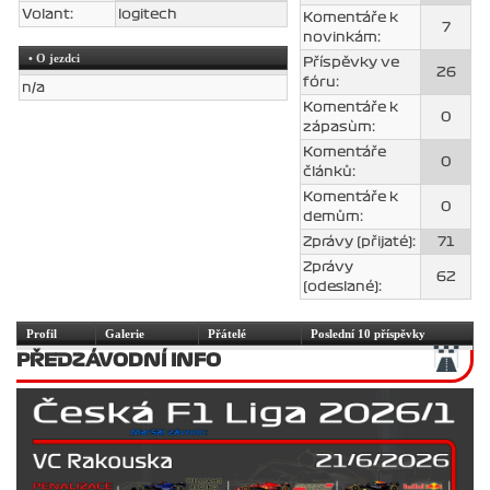
Volant:
logitech
Komentáře k
7
novinkám:
• O jezdci
Příspěvky ve
26
fóru:
n/a
Komentáře k
0
zápasùm:
Komentáře
0
článků:
Komentáře k
0
demům:
Zprávy (přijaté):
71
Zprávy
62
(odeslané):
Profil
Galerie
Přátelé
Poslední 10 příspěvky
PŘEDZÁVODNÍ INFO