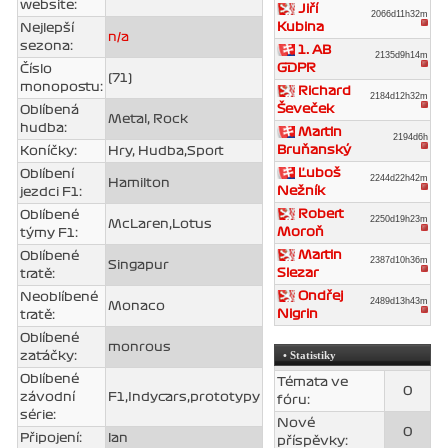
website:
Jiří
2066d11h32m
Kubina
Nejlepší
n/a
sezona:
1. AB
2135d9h14m
GDPR
Číslo
(71)
monopostu:
Richard
2184d12h32m
Ševeček
Oblíbená
Metal, Rock
hudba:
Martin
2194d6h
Bruňanský
Koníčky:
Hry, Hudba,Sport
Ľuboš
Oblíbení
2244d22h42m
Hamilton
Nežník
jezdci F1:
Robert
Oblíbené
2250d19h23m
McLaren,Lotus
Moroň
týmy F1:
Martin
Oblíbené
2387d10h36m
Singapur
Slezar
tratě:
Ondřej
Neoblíbené
2489d13h43m
Monaco
Nigrin
tratě:
Oblíbené
monrous
• Statistiky
zatáčky:
Oblíbené
Témata ve
0
závodní
F1,Indycars,prototypy
fóru:
série:
Nové
0
Připojení:
lan
příspěvky: