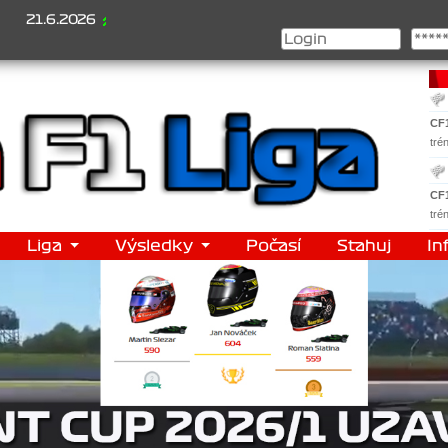
2026
Šampionát 2026/1 je za námi...1. Jan Veselý , 2. Jan Nováček
CF
tré
CF
tré
Liga
Výsledky
Počasí
Stahuj
In