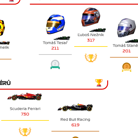
Ľuboš Nežník
317
Tomáš Tesař
Tomáš Stan
melík
211
201
ÉRŮ
Scuderia Ferrari
730
Red Bull Racing
619