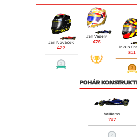
Jan Veselý
476
Jan Nováček
Jakub Ch
422
311
POHÁR KONSTRUKT
Williams
727