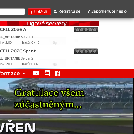
 , 3. Jakub Chmelík , Pohár konstruktérů : 1. Ferrari . 2. William
Registruj se
|
Zapomenuté heslo
CF1L 2026 A
1L_BRITANIE
Server 1
nink 2:00
Hráčů: 0 / 45
CF1L 2026 Sprint
1L_BRITANIE
Server 2
nink 2:00
Hráčů: 0 / 45
formace