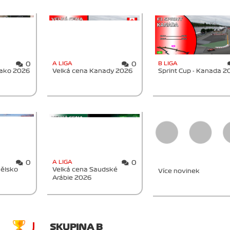
A LIGA
B LIGA
0
0
nako 2026
Velká cena Kanady 2026
Sprint Cup - Kanada 2
A LIGA
0
0
nělsko
Velká cena Saudské
Více novinek
Arábie 2026
SKUPINA B