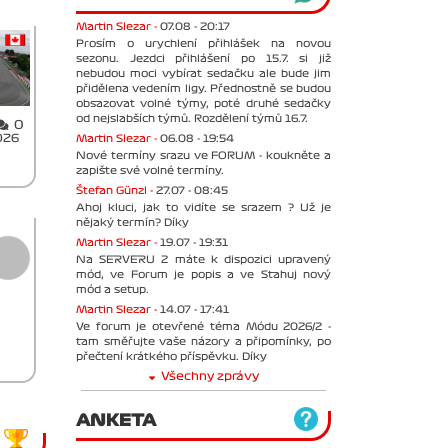
Martin Slezar -
07.08 - 20:17
Prosím o urychlení přihlášek na novou
sezonu. Jezdci přihlášení po 15.7. si již
nebudou moci vybírat sedačku ale bude jim
přidělena vedením ligy. Přednostně se budou
obsazovat volné týmy, poté druhé sedačky
od nejslabších týmů. Rozdělení týmů 16.7.
0
Martin Slezar -
06.08 - 19:54
026
Nové termíny srazu ve FORUM - koukněte a
zapište své volné termíny.
Štefan Günzl -
27.07 - 08:45
Ahoj kluci, jak to vidíte se srazem ? Už je
nějaký termín? Díky
Martin Slezar -
19.07 - 19:31
Na SERVERU 2 máte k dispozici upravený
mód, ve Forum je popis a ve Stahuj nový
mód a setup.
Martin Slezar -
14.07 - 17:41
Ve forum je otevřené téma Módu 2026/2 -
tam směřujte vaše názory a připomínky, po
přečtení krátkého příspěvku. Díky
Všechny zprávy
ANKETA