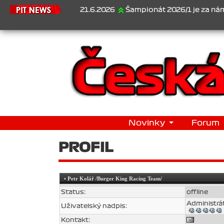
21.6.2026
Šampionát 2026/1 je za námi...1. J
Novinky
Forum
PROFIL
•
Petr Kolář
/Burger King Racing Team/
Status:
offline
Administrá
Uživatelský nadpis:
Kontakt: