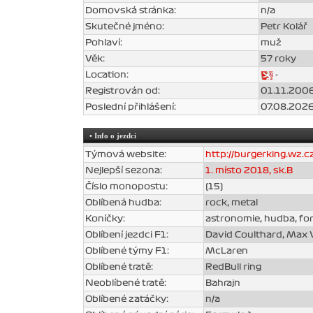
Domovská stránka:
n/a
Skutečné jméno:
Petr Kolář
Pohlaví:
muž
Věk:
57 roky
Location:
-
Registrován od:
01.11.2006
Poslední přihlášení:
07.08.2026
• Info o jezdci
Týmová website:
http://burgerking.wz.c
Nejlepší sezona:
1. místo 2018, sk.B
Číslo monopostu:
(15)
Oblíbená hudba:
rock, metal
Koníčky:
astronomie, hudba, fo
Oblíbení jezdci F1:
David Coulthard, Max
Oblíbené týmy F1:
McLaren
Oblíbené tratě:
RedBull ring
Neoblíbené tratě:
Bahrajn
Oblíbené zatáčky:
n/a