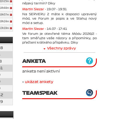
d11h15m
nějaký termín? Díky
d14h44m
Martin Slezar -
19.07 - 19:31
Na SERVERU 2 máte k dispozici upravený
d19h57m
mód, ve Forum je popis a ve Stahuj nový
d19h24m
mód a setup.
d13h19m
Martin Slezar -
14.07 - 17:41
Ve forum je otevřené téma Módu 2026/2 -
tam směřujte vaše názory a připomínky, po
přečtení krátkého příspěvku. Díky
28
Všechny zprávy
4
ANKETA
8
81
anketa není aktivní
0
0
•
ukázat ankety
0
TEAMSPEAK
42
49