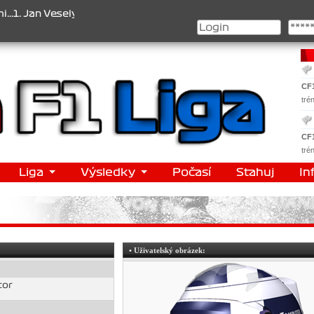
an Veselý , 2. Jan Nováček , 3. Jakub Chmelík , Pohár konstruktérů
CF
tré
CF
tré
Liga
Výsledky
Počasí
Stahuj
In
• Uživatelský obrázek:
tor