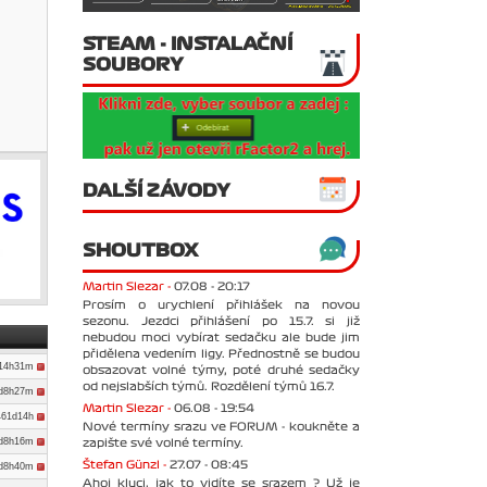
STEAM - INSTALAČNÍ
SOUBORY
DALŠÍ ZÁVODY
SHOUTBOX
Martin Slezar -
07.08 - 20:17
Prosím o urychlení přihlášek na novou
sezonu. Jezdci přihlášení po 15.7. si již
nebudou moci vybírat sedačku ale bude jim
přidělena vedením ligy. Přednostně se budou
d14h31m
obsazovat volné týmy, poté druhé sedačky
od nejslabších týmů. Rozdělení týmů 16.7.
d8h27m
Martin Slezar -
06.08 - 19:54
461d14h
Nové termíny srazu ve FORUM - koukněte a
d8h16m
zapište své volné termíny.
Štefan Günzl -
27.07 - 08:45
d8h40m
Ahoj kluci, jak to vidíte se srazem ? Už je