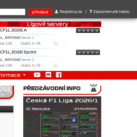
 : 1. Ferrari . 2. Williams , 3. RedBull ..... SprintCup - 1. Jan N
Registruj se
|
Zapomenuté heslo
CF1L 2026 A
1L_BRITANIE
Server 1
nink 2:00
Hráčů: 0 / 45
CF1L 2026 Sprint
1L_BRITANIE
Server 2
nink 2:00
Hráčů: 0 / 45
formace
PŘEDZÁVODNÍ INFO