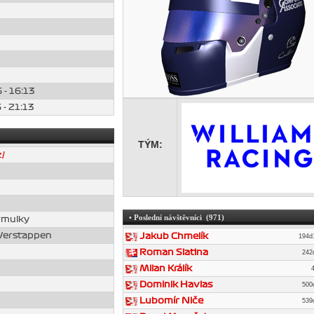
 - 16:13
 - 21:13
TÝM:
z/
• Poslední návštěvníci (971)
rmulky
 Verstappen
Jakub Chmelík
194
Roman Slatina
242
Milan Králík
Dominik Havlas
500
Lubomír Niče
539