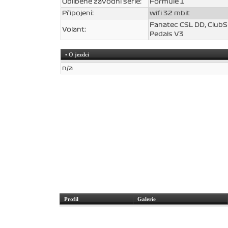
Oblíbené závodní série:
Formule 1
Připojení:
wifi 32 mbit
Fanatec CSL DD, ClubS
Volant:
Pedals V3
• O jezdci
n/a
Profil
Galerie