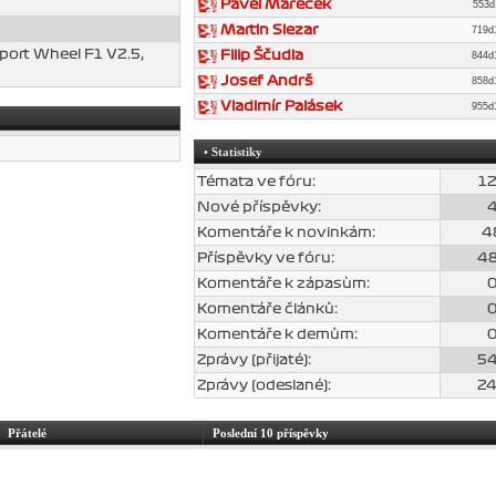
Pavel Mareček
553
Martin Slezar
719
port Wheel F1 V2.5,
Filip Ščudla
844
Josef Andrš
858
Vladimír Palásek
955
• Statistiky
Témata ve fóru:
1
Nové příspěvky:
Komentáře k novinkám:
4
Příspěvky ve fóru:
4
Komentáře k zápasùm:
Komentáře článků:
Komentáře k demům:
Zprávy (přijaté):
5
Zprávy (odeslané):
2
Přátelé
Poslední 10 příspěvky