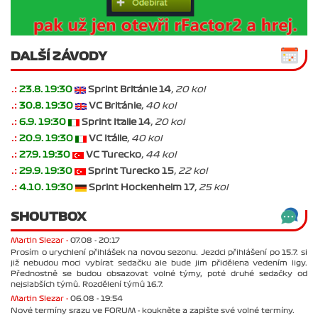
DALŠÍ ZÁVODY
.:
23.8. 19:30
Sprint Británie 14
, 20 kol
.:
30.8. 19:30
VC Británie
, 40 kol
.:
6.9. 19:30
Sprint Italie 14
, 20 kol
.:
20.9. 19:30
VC Itálie
, 40 kol
.:
27.9. 19:30
VC Turecko
, 44 kol
.:
29.9. 19:30
Sprint Turecko 15
, 22 kol
.:
4.10. 19:30
Sprint Hockenheim 17
, 25 kol
SHOUTBOX
Martin Slezar -
07.08 - 20:17
Prosím o urychlení přihlášek na novou sezonu. Jezdci přihlášení po 15.7. si
již nebudou moci vybírat sedačku ale bude jim přidělena vedením ligy.
Přednostně se budou obsazovat volné týmy, poté druhé sedačky od
nejslabších týmů. Rozdělení týmů 16.7.
Martin Slezar -
06.08 - 19:54
Nové termíny srazu ve FORUM - koukněte a zapište své volné termíny.