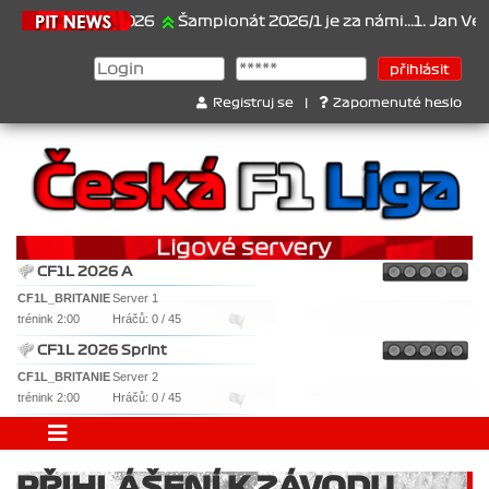
21.6.2026
Šampionát 2026/1 je za námi...1. Jan Veselý ,
Registruj se
|
Zapomenuté heslo
CF1L 2026 A
CF1L_BRITANIE
Server 1
trénink 2:00
Hráčů: 0 / 45
CF1L 2026 Sprint
CF1L_BRITANIE
Server 2
trénink 2:00
Hráčů: 0 / 45
PŘIHLÁŠENÍ K ZÁVODU