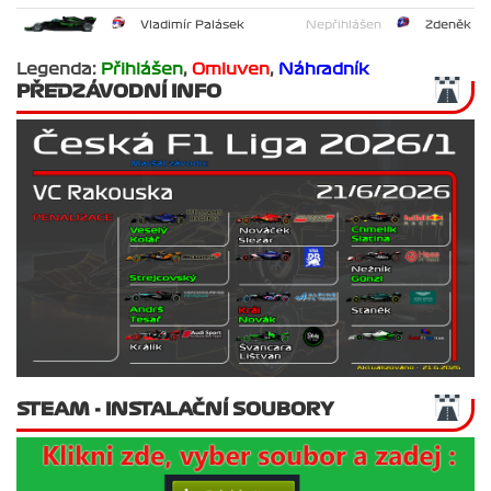
Vladimír Palásek
Nepřihlášen
Zdeněk Šv
Legenda:
Přihlášen
,
Omluven
,
Náhradník
PŘEDZÁVODNÍ INFO
STEAM - INSTALAČNÍ SOUBORY