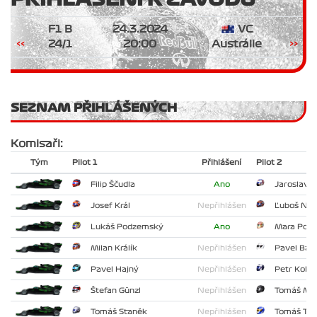
F1 B
24.3.2024
VC
<<
24/1
20:00
Austrálie
>>
SEZNAM PŘIHLÁŠENÝCH
Komisaři:
Tým
Pilot 1
Přihlášení
Pilot 2
Filip Ščudla
Ano
Jaroslav 
Josef Král
Nepřihlášen
Ľuboš Než
Lukáš Podzemský
Ano
Mara Pok
Milan Králík
Nepřihlášen
Pavel Batí
Pavel Hajný
Nepřihlášen
Petr Kolář
Štefan Günzl
Nepřihlášen
Tomáš Ma
Tomáš Staněk
Nepřihlášen
Tomáš Tes