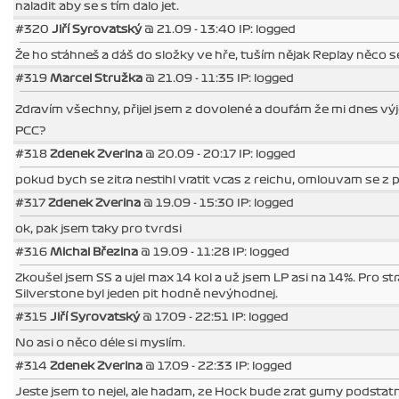
naladit aby se s tím dalo jet.
#320
Jiří Syrovatský
@ 21.09 - 13:40 IP: logged
Že ho stáhneš a dáš do složky ve hře, tuším nějak Replay něco s
#319
Marcel Stružka
@ 21.09 - 11:35 IP: logged
Zdravím všechny, přijel jsem z dovolené a doufám že mi dnes v
PCC?
#318
Zdenek Zverina
@ 20.09 - 20:17 IP: logged
pokud bych se zitra nestihl vratit vcas z reichu, omlouvam se z 
#317
Zdenek Zverina
@ 19.09 - 15:30 IP: logged
ok, pak jsem taky pro tvrdsi
#316
Michal Březina
@ 19.09 - 11:28 IP: logged
Zkoušel jsem SS a ujel max 14 kol a už jsem LP asi na 14%. Pro str
Silverstone byl jeden pit hodně nevýhodnej.
#315
Jiří Syrovatský
@ 17.09 - 22:51 IP: logged
No asi o něco déle si myslím.
#314
Zdenek Zverina
@ 17.09 - 22:33 IP: logged
Jeste jsem to nejel, ale hadam, ze Hock bude zrat gumy podstatn