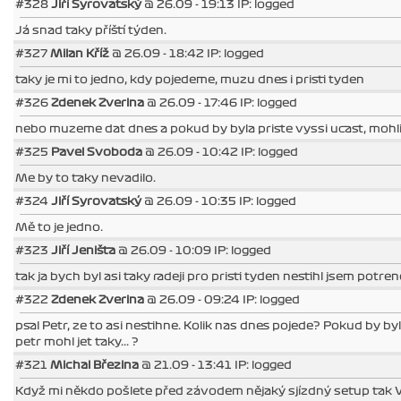
#328
Jiří Syrovatský
@ 26.09 - 19:13 IP: logged
Já snad taky příští týden.
#327
Milan Kříž
@ 26.09 - 18:42 IP: logged
taky je mi to jedno, kdy pojedeme, muzu dnes i pristi tyden
#326
Zdenek Zverina
@ 26.09 - 17:46 IP: logged
nebo muzeme dat dnes a pokud by byla priste vyssi ucast, mohl
#325
Pavel Svoboda
@ 26.09 - 10:42 IP: logged
Me by to taky nevadilo.
#324
Jiří Syrovatský
@ 26.09 - 10:35 IP: logged
Mě to je jedno.
#323
Jiří Jeništa
@ 26.09 - 10:09 IP: logged
tak ja bych byl asi taky radeji pro pristi tyden nestihl jsem potr
#322
Zdenek Zverina
@ 26.09 - 09:24 IP: logged
psal Petr, ze to asi nestihne. Kolik nas dnes pojede? Pokud by b
petr mohl jet taky... ?
#321
Michal Březina
@ 21.09 - 13:41 IP: logged
Když mi někdo pošlete před závodem nějaký sjízdný setup tak 