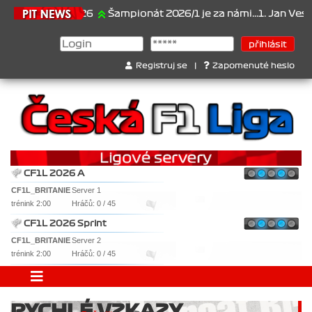
21.6.2026
Šampionát 2026/1 je za námi...1. Jan Veselý , 2. 
Registruj se
|
Zapomenuté heslo
CF1L 2026 A
CF1L_BRITANIE
Server 1
trénink 2:00
Hráčů: 0 / 45
CF1L 2026 Sprint
CF1L_BRITANIE
Server 2
trénink 2:00
Hráčů: 0 / 45
RYCHLÉ VZKAZY