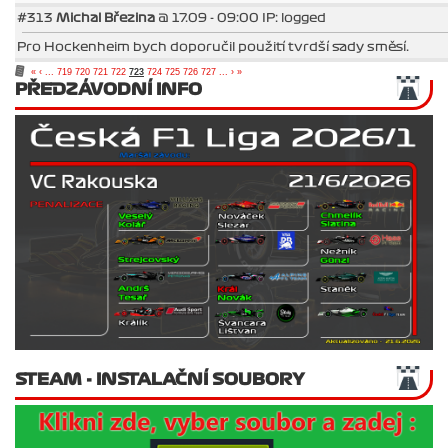
#313
Michal Březina
@ 17.09 - 09:00 IP: logged
Pro Hockenheim bych doporučil použití tvrdší sady směsí.
«
‹
...
719
720
721
722
723
724
725
726
727
...
›
»
PŘEDZÁVODNÍ INFO
STEAM - INSTALAČNÍ SOUBORY