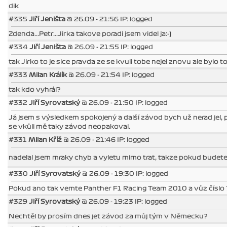
dik
#335
Jiří Jeništa
@ 26.09 - 21:56 IP: logged
Zdenda...Petr...Jirka takove poradi jsem videl ja:-)
#334
Jiří Jeništa
@ 26.09 - 21:55 IP: logged
tak Jirko to je sice pravda ze se kvuli tobe nejel znovu ale bylo t
#333
Milan Králík
@ 26.09 - 21:54 IP: logged
tak kdo vyhrál?
#332
Jiří Syrovatský
@ 26.09 - 21:50 IP: logged
Já jsem s výsledkem spokojený a další závod bych už nerad jel, p
se vkůli mě taky závod neopakoval.
#331
Milan Kříž
@ 26.09 - 21:46 IP: logged
nadelal jsem mraky chyb a vyletu mimo trat, takze pokud budete
#330
Jiří Syrovatský
@ 26.09 - 19:30 IP: logged
Pokud ano tak vemte Panther F1 Racing Team 2010 a vůz číslo 
#329
Jiří Syrovatský
@ 26.09 - 19:23 IP: logged
Nechtěl by prosím dnes jet závod za můj tým v Německu?