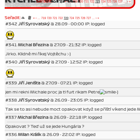
Seřadit:
«
‹
...
719
720
721
722
723
724
725
726
727
...
›
»
Seřadit:
«
‹
...
719
720
721
722
723
724
725
726
727
...
›
»
#342
Jiří Syrovatský
@ 28.09 - 00:00 IP: logged
#341
Michal Březina
@ 27.09 - 21:32 IP: logged
Jirko. Klidně mi říkej Vojtěchu :-)
#340
Jiří Syrovatský
@ 27.09 - 12:52 IP: logged
#339
Jiří Jeništa
@ 27.09 - 07:21 IP: logged
jen mi rekni Michale proc ja ti furt rikam Petre
-)
#338
Jiří Syrovatský
@ 26.09 - 23:05 IP: logged
Tak se to asi nebude moct opakovat když se příští víkend jede
#337
Michal Březina
@ 26.09 - 22:18 IP: logged
Opakovat ? Teď už se jede Hungária ?
#336
Milan Králík
@ 26.09 - 22:02 IP: logged