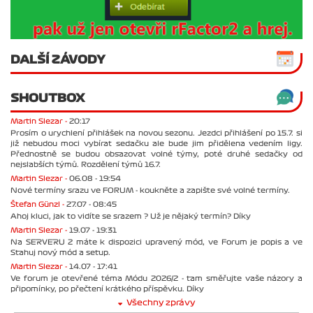
DALŠÍ ZÁVODY
SHOUTBOX
Martin Slezar -
20:17
Prosím o urychlení přihlášek na novou sezonu. Jezdci přihlášení po 15.7. si
již nebudou moci vybírat sedačku ale bude jim přidělena vedením ligy.
Přednostně se budou obsazovat volné týmy, poté druhé sedačky od
nejslabších týmů. Rozdělení týmů 16.7.
Martin Slezar -
06.08 - 19:54
Nové termíny srazu ve FORUM - koukněte a zapište své volné termíny.
Štefan Günzl -
27.07 - 08:45
Ahoj kluci, jak to vidíte se srazem ? Už je nějaký termín? Díky
Martin Slezar -
19.07 - 19:31
Na SERVERU 2 máte k dispozici upravený mód, ve Forum je popis a ve
Stahuj nový mód a setup.
Martin Slezar -
14.07 - 17:41
Ve forum je otevřené téma Módu 2026/2 - tam směřujte vaše názory a
připomínky, po přečtení krátkého příspěvku. Díky
Všechny zprávy