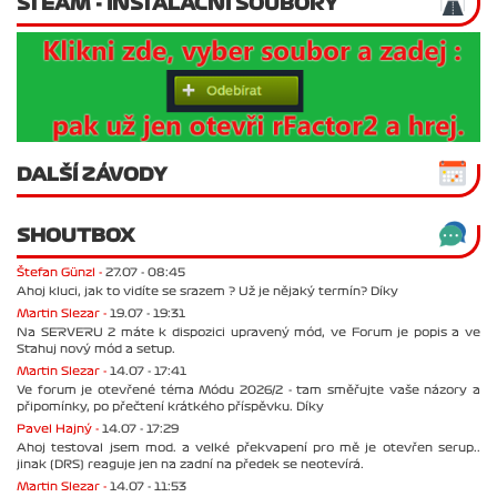
STEAM - INSTALAČNÍ SOUBORY
DALŠÍ ZÁVODY
SHOUTBOX
Štefan Günzl -
27.07 - 08:45
Ahoj kluci, jak to vidíte se srazem ? Už je nějaký termín? Díky
Martin Slezar -
19.07 - 19:31
Na SERVERU 2 máte k dispozici upravený mód, ve Forum je popis a ve
Stahuj nový mód a setup.
Martin Slezar -
14.07 - 17:41
Ve forum je otevřené téma Módu 2026/2 - tam směřujte vaše názory a
připomínky, po přečtení krátkého příspěvku. Díky
Pavel Hajný -
14.07 - 17:29
Ahoj testoval jsem mod. a velké překvapení pro mě je otevřen serup..
jinak (DRS) reaguje jen na zadní na předek se neotevírá.
Martin Slezar -
14.07 - 11:53