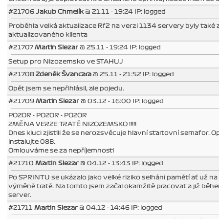
#21706
Jakub Chmelík
@ 21.11 - 19:24 IP: logged
Proběhla velká aktualizace Rf2 na verzi 1134 servery byly také
aktualizovaného klienta
#21707
Martin Slezar
@ 25.11 - 19:24 IP: logged
Setup pro Nizozemsko ve STAHUJ
#21708
Zdeněk Švancara
@ 25.11 - 21:52 IP: logged
Opět jsem se nepřihlásil, ale pojedu.
#21709
Martin Slezar
@ 03.12 - 16:00 IP: logged
POZOR - POZOR - POZOR
ZMĚNA VERZE TRATĚ NIZOZEMSKO !!!!!
Dnes kluci zjistili že se nerozsvěcuje hlavní startovní semafor
instalujte 08B.
Omlouváme se za nepříjemnosti
#21710
Martin Slezar
@ 04.12 - 13:43 IP: logged
Po SPRINTU se ukázalo jako velké riziko selhání pamětí ať už na
výměně tratě. Na tomto jsem začal okamžitě pracovat a již běh
server.
#21711
Martin Slezar
@ 04.12 - 14:46 IP: logged