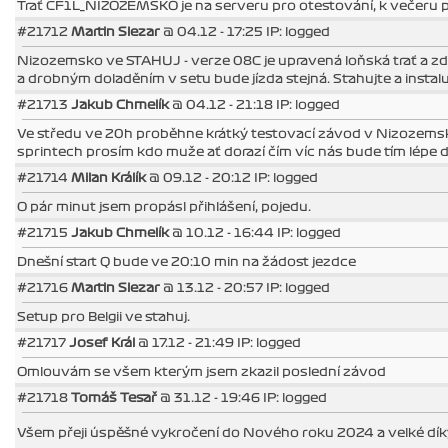
Trať CF1L_NIZOZEMSKO je na serveru pro otestování, k večeru 
#21712
Martin Slezar
@ 04.12 - 17:25 IP: logged
Nizozemsko ve STAHUJ - verze 08C je upravená loňská trať a zdá
a drobným doladěním v setu bude jízda stejná. Stahujte a instalu
#21713
Jakub Chmelík
@ 04.12 - 21:18 IP: logged
Ve středu ve 20h proběhne krátký testovací závod v Nizozemsku
sprintech prosím kdo muže ať dorazí čím víc nás bude tím lépe d
#21714
Milan Králík
@ 09.12 - 20:12 IP: logged
O pár minut jsem propásl přihlášení, pojedu.
#21715
Jakub Chmelík
@ 10.12 - 16:44 IP: logged
Dnešní start Q bude ve 20:10 min na žádost jezdce
#21716
Martin Slezar
@ 13.12 - 20:57 IP: logged
Setup pro Belgii ve stahuj.
#21717
Josef Král
@ 17.12 - 21:49 IP: logged
Omlouvám se všem kterým jsem zkazil poslední závod
#21718
Tomáš Tesař
@ 31.12 - 19:46 IP: logged
Všem přeji úspěšné vykročení do Nového roku 2024 a velké díky