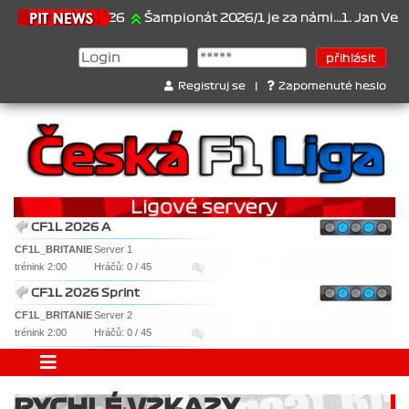
21.6.2026
Šampionát 2026/1 je za námi...1. Jan Veselý , 2. 
Registruj se
|
Zapomenuté heslo
CF1L 2026 A
CF1L_BRITANIE
Server 1
trénink 2:00
Hráčů: 0 / 45
CF1L 2026 Sprint
CF1L_BRITANIE
Server 2
trénink 2:00
Hráčů: 0 / 45
RYCHLÉ VZKAZY