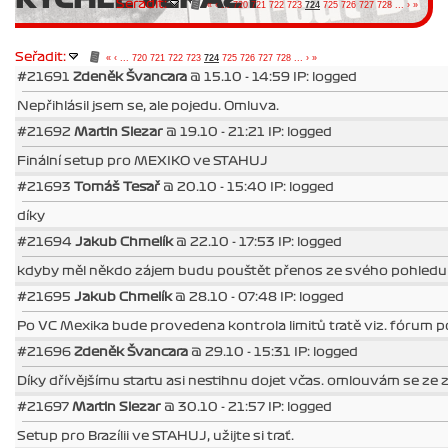
Seřadit:
«
‹
...
720
721
722
723
724
725
726
727
728
...
›
»
Seřadit:
«
‹
...
720
721
722
723
724
725
726
727
728
...
›
»
#21691
Zdeněk Švancara
@ 15.10 - 14:59 IP: logged
Nepřihlásil jsem se, ale pojedu. Omluva.
#21692
Martin Slezar
@ 19.10 - 21:21 IP: logged
Finální setup pro MEXIKO ve STAHUJ
#21693
Tomáš Tesař
@ 20.10 - 15:40 IP: logged
díky
#21694
Jakub Chmelík
@ 22.10 - 17:53 IP: logged
kdyby měl někdo zájem budu pouštět přenos ze svého pohledu 
#21695
Jakub Chmelík
@ 28.10 - 07:48 IP: logged
Po VC Mexika bude provedena kontrola limitů tratě viz. fórum po
#21696
Zdeněk Švancara
@ 29.10 - 15:31 IP: logged
Díky dřívějšímu startu asi nestihnu dojet včas. omlouvám se ze
#21697
Martin Slezar
@ 30.10 - 21:57 IP: logged
Setup pro Brazílii ve STAHUJ, užijte si trať.