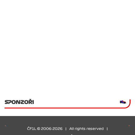
SPONZOŘI
ČF1L © 2006-2026
|
All rights reserved
|