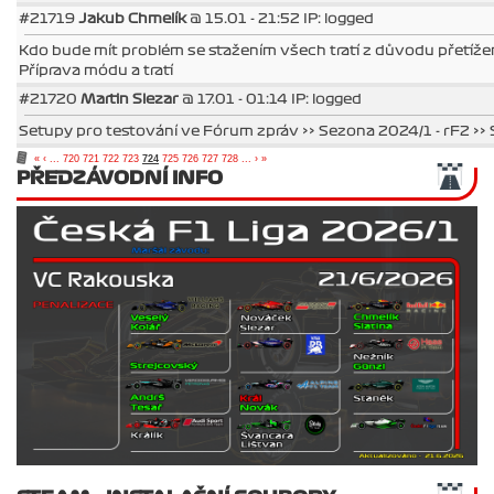
#21719
Jakub Chmelík
@ 15.01 - 21:52 IP: logged
Kdo bude mít problém se stažením všech tratí z důvodu přetížen
Příprava módu a tratí
#21720
Martin Slezar
@ 17.01 - 01:14 IP: logged
Setupy pro testování ve Fórum zpráv >> Sezona 2024/1 - rF2 >> 
«
‹
...
720
721
722
723
724
725
726
727
728
...
›
»
PŘEDZÁVODNÍ INFO