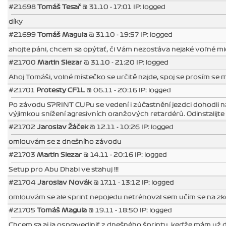
#21698
Tomáš Tesař
@ 31.10 - 17:01 IP: logged
díky
#21699
Tomáš Magula
@ 31.10 - 19:57 IP: logged
ahojte páni, chcem sa opýtať, či Vám nezostáva nejaké voľné mi
#21700
Martin Slezar
@ 31.10 - 21:20 IP: logged
Ahoj Tomáši, volné místečko se určitě najde, spoj se prosím 
#21701
Protesty CF1L
@ 06.11 - 20:16 IP: logged
Po závodu SPRINT CUPu se vedení i zúčastnění jezdci dohodli na 
výjimkou snížení agresivních oranžových retardérů. Odinstalijte s
#21702
Jaroslav Žáček
@ 12.11 - 10:26 IP: logged
omlouvám se z dnešního závodu
#21703
Martin Slezar
@ 14.11 - 20:16 IP: logged
Setup pro Abu Dhabi ve stahuj !!!
#21704
Jaroslav Novák
@ 17.11 - 13:12 IP: logged
omlouvám se ale sprint nepojedu netrénoval sem učím se na z
#21705
Tomáš Magula
@ 19.11 - 18:50 IP: logged
Chcem sa aj ja ospravedlniť z dnešného šprintu, keďže mám už 