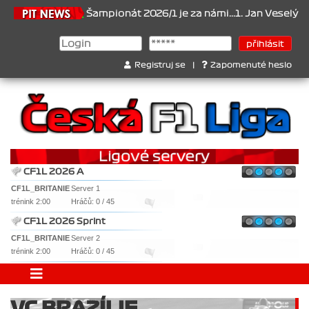
1.6.2026
Šampionát 2026/1 je za námi...1. Jan Veselý , 2. Jan No
Registruj se
|
Zapomenuté heslo
CF1L 2026 A
CF1L_BRITANIE
Server 1
trénink 2:00
Hráčů: 0 / 45
CF1L 2026 Sprint
CF1L_BRITANIE
Server 2
trénink 2:00
Hráčů: 0 / 45
VC BRAZÍLIE