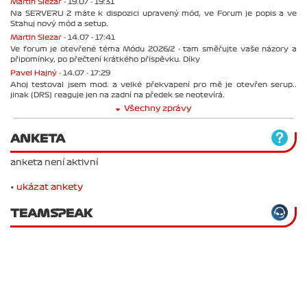
Martin Slezar -
19.07 - 19:31
Na SERVERU 2 máte k dispozici upravený mód, ve Forum je popis a ve
Stahuj nový mód a setup.
Martin Slezar -
14.07 - 17:41
Ve forum je otevřené téma Módu 2026/2 - tam směřujte vaše názory a
připomínky, po přečtení krátkého příspěvku. Díky
Pavel Hajný -
14.07 - 17:29
Ahoj testoval jsem mod. a velké překvapení pro mě je otevřen serup..
jinak (DRS) reaguje jen na zadní na předek se neotevírá.
Všechny zprávy
ANKETA
anketa není aktivní
•
ukázat ankety
TEAMSPEAK