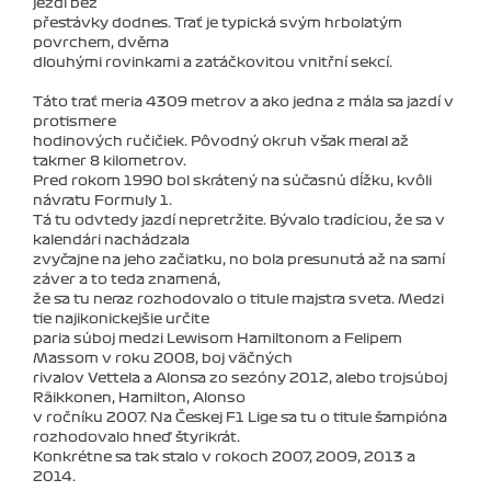
jezdí bez
přestávky dodnes. Trať je typická svým hrbolatým
povrchem, dvěma
dlouhými rovinkami a zatáčkovitou vnitřní sekcí.
Táto trať meria 4309 metrov a ako jedna z mála sa jazdí v
protismere
hodinových ručičiek. Pôvodný okruh však meral až
takmer 8 kilometrov.
Pred rokom 1990 bol skrátený na súčasnú dĺžku, kvôli
návratu Formuly 1.
Tá tu odvtedy jazdí nepretržite. Bývalo tradíciou, že sa v
kalendári nachádzala
zvyčajne na jeho začiatku, no bola presunutá až na samí
záver a to teda znamená,
že sa tu neraz rozhodovalo o titule majstra sveta. Medzi
tie najikonickejšie určite
paria súboj medzi Lewisom Hamiltonom a Felipem
Massom v roku 2008, boj väčných
rivalov Vettela a Alonsa zo sezóny 2012, alebo trojsúboj
Räikkonen, Hamilton, Alonso
v ročníku 2007. Na Českej F1 Lige sa tu o titule šampióna
rozhodovalo hneď štyrikrát.
Konkrétne sa tak stalo v rokoch 2007, 2009, 2013 a
2014.