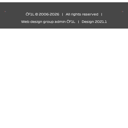
ČF1L © 2006-2026
|
All rights reserved
|
Web design group admin ČF1L
|
Design 2021.1