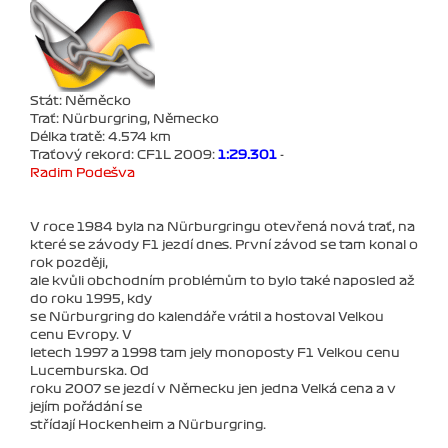
Stát: Něměcko
Trať: Nürburgring, Německo
Délka tratě: 4.574 km
Traťový rekord: CF1L 2009:
1:29.301
-
Radim Podešva
V roce 1984 byla na Nürburgringu otevřená nová trať, na
které se závody F1 jezdí dnes. První závod se tam konal o
rok později,
ale kvůli obchodním problémům to bylo také naposled až
do roku 1995, kdy
se Nürburgring do kalendáře vrátil a hostoval Velkou
cenu Evropy. V
letech 1997 a 1998 tam jely monoposty F1 Velkou cenu
Lucemburska. Od
roku 2007 se jezdí v Německu jen jedna Velká cena a v
jejím pořádání se
střídají Hockenheim a Nürburgring.