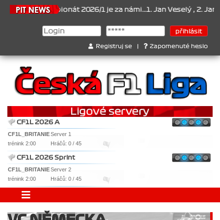
6
Šampionát 2026/1 je za námi...1. Jan Veselý , 2. Jan Nováček , 
Registruj se
|
Zapomenuté heslo
CF1L 2026 A
CF1L_BRITANIE
Server 1
trénink 2:00
Hráčů: 0 / 45
CF1L 2026 Sprint
CF1L_BRITANIE
Server 2
trénink 2:00
Hráčů: 0 / 45
VC NĚMECKA