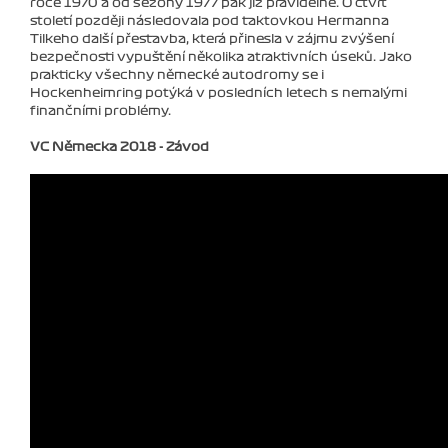
roce 1970 a od sezony 1977 pak již pravidelně. O čtvrt
století později následovala pod taktovkou Hermanna
Tilkeho další přestavba, která přinesla v zájmu zvýšení
bezpečnosti vypuštění několika atraktivních úseků. Jako
prakticky všechny německé autodromy se i
Hockenheimring potýká v posledních letech s nemalými
finančními problémy.
VC Německa 2018 - Závod