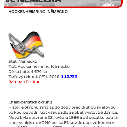
HOCKENHEIMRING, NĚMECKO
Stát: Něměcko
Trať: Hockenheimring, Německo
Délka tratě: 4.574 km
Traťový rekord: CF1L 2018:
1:12.732
-
Batuhan Pariltan
Charakteristika okruhu
Historie okruhu sahá až do doby před druhou světovou
válkou, původní trať však padla za oběť výstavbě dálnice.
Nová byla otevřena 22. května 1966 a od počátku patřila
k nejrychlejším. VC Německa F1 se zde poprvé konala v