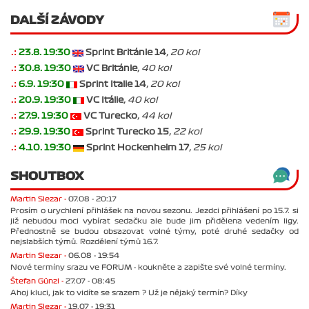
DALŠÍ ZÁVODY
.:
23.8. 19:30
Sprint Británie 14
, 20 kol
.:
30.8. 19:30
VC Británie
, 40 kol
.:
6.9. 19:30
Sprint Italie 14
, 20 kol
.:
20.9. 19:30
VC Itálie
, 40 kol
.:
27.9. 19:30
VC Turecko
, 44 kol
.:
29.9. 19:30
Sprint Turecko 15
, 22 kol
.:
4.10. 19:30
Sprint Hockenheim 17
, 25 kol
SHOUTBOX
Martin Slezar -
07.08 - 20:17
Prosím o urychlení přihlášek na novou sezonu. Jezdci přihlášení po 15.7. si
již nebudou moci vybírat sedačku ale bude jim přidělena vedením ligy.
Přednostně se budou obsazovat volné týmy, poté druhé sedačky od
nejslabších týmů. Rozdělení týmů 16.7.
Martin Slezar -
06.08 - 19:54
Nové termíny srazu ve FORUM - koukněte a zapište své volné termíny.
Štefan Günzl -
27.07 - 08:45
Ahoj kluci, jak to vidíte se srazem ? Už je nějaký termín? Díky
Martin Slezar -
19.07 - 19:31