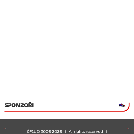
SPONZOŘI
ČF1L © 2006-2026
|
All rights reserved
|