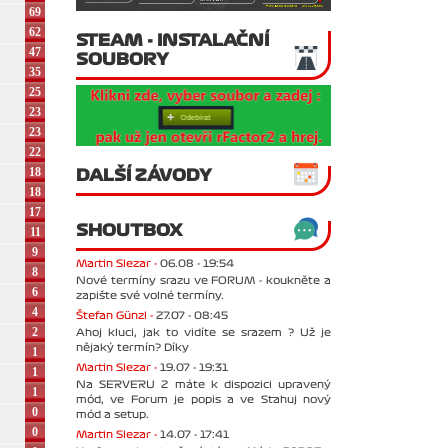
69
62
STEAM - INSTALAČNÍ
47
SOUBORY
35
25
23
23
22
18
DALŠÍ ZÁVODY
18
17
SHOUTBOX
11
9
Martin Slezar -
06.08 - 19:54
8
Nové termíny srazu ve FORUM - koukněte a
6
zapište své volné termíny.
4
Štefan Günzl -
27.07 - 08:45
2
Ahoj kluci, jak to vidíte se srazem ? Už je
nějaký termín? Díky
1
Martin Slezar -
19.07 - 19:31
1
Na SERVERU 2 máte k dispozici upravený
1
mód, ve Forum je popis a ve Stahuj nový
0
mód a setup.
0
Martin Slezar -
14.07 - 17:41