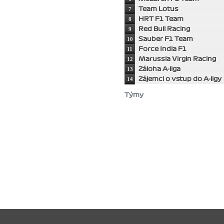
7
Team Lotus
8
HRT F1 Team
9
Red Bull Racing
10
Sauber F1 Team
11
Force India F1
12
Marussia Virgin Racing
13
Záloha A-liga
14
Zájemci o vstup do A-ligy
Týmy