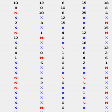
10
12
6
15
18
8
0
10
X
8
N
10
8
25
4
X
X
12
X
X
2
8
15
X
N
X
X
X
8
15
N
1
4
12
N
12
N
0
X
X
X
X
X
18
X
6
X
N
X
12
4
0
1
6
2
1
N
0
4
6
X
6
0
2
1
X
X
0
X
N
X
X
X
X
X
N
4
N
N
N
N
2
0
N
X
N
X
X
X
X
X
X
X
1
N
X
X
X
X
X
X
X
0
N
N
X
N
0
X
X