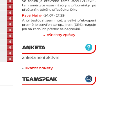
0
Ve forum je otevřené téma Módu 2026/2 -
tam směřujte vaše názory a připomínky, po
0
přečtení krátkého příspěvku. Díky
0
Pavel Hajný -
14.07 - 17:29
0
Ahoj testoval jsem mod. a velké překvapení
0
pro mě je otevřen serup.. jinak (DRS) reaguje
jen na zadní na předek se neotevírá.
0
Všechny zprávy
0
0
ANKETA
0
0
anketa není aktivní
0
•
ukázat ankety
TEAMSPEAK