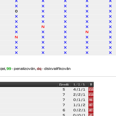
X
X
X
X
X
X
X
X
X
X
0
X
X
X
X
X
X
X
X
X
X
X
X
X
X
X
N
X
X
X
X
X
X
N
X
N
X
X
X
X
X
X
X
X
X
X
X
X
X
X
X
X
X
X
X
jel,
99
- penalizován,
dq
- diskvalifikován
Závodů
1. / 2. / 3.
B
153
5
4 / 1 / 1
153
7
2 / 2 / 1
91
7
0 / 1 / 1
87
7
1 / 1 / 2
87
6
0 / 2 / 1
41
5
0 / 0 / 1