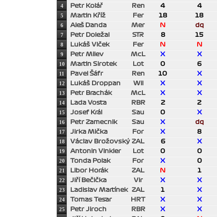
4
Petr Kolář
Ren
4
4
5
Martin Kříž
Fer
18
18
6
Aleš Danda
Mer
N
dq
7
Petr Doležal
STR
8
15
8
Lukáš Vlček
Fer
N
N
9
Petr Milev
McL
X
X
10
Martin Sirotek
Lot
0
6
11
Pavel Šáfr
Ren
10
X
12
Lukáš Droppan
Wil
X
X
13
Petr Brachák
McL
X
X
14
Lada Vosta
RBR
2
2
15
Josef Král
Sau
0
X
16
Petr Zamecnik
Sau
X
dq
17
Jirka Mička
For
X
8
18
Václav Brožovský
ZAL
6
X
19
Antonin Vinkler
Lot
0
0
20
Tonda Polak
For
X
0
21
Libor Horák
ZAL
N
1
22
Jiří Bečička
Vir
X
X
23
Ladislav Martínek
ZAL
1
X
24
Tomas Tesar
HRT
X
X
25
Petr Jiroch
RBR
X
X