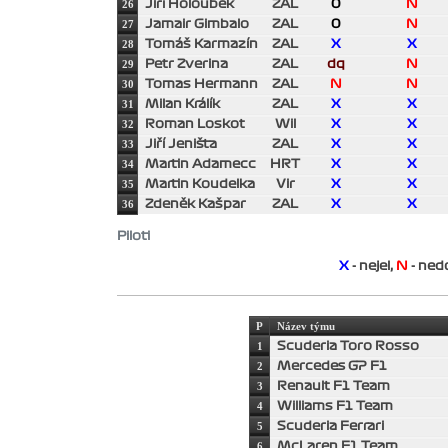
26
Jiří Holoubek
ZAL
0
N
27
Jamair Gimbalo
ZAL
0
N
28
Tomáš Karmazín
ZAL
X
X
29
Petr Zverina
ZAL
dq
N
30
Tomas Hermann
ZAL
N
N
31
Milan Králík
ZAL
X
X
32
Roman Loskot
Wil
X
X
33
Jiří Jeništa
ZAL
X
X
34
Martin Adamecc
HRT
X
X
35
Martin Koudelka
Vir
X
X
36
Zdeněk Kašpar
ZAL
X
X
Piloti
X
- nejel,
N
- nedo
P
Název týmu
1
Scuderia Toro Rosso
2
Mercedes GP F1
3
Renault F1 Team
4
Williams F1 Team
5
Scuderia Ferrari
6
McLaren F1 Team