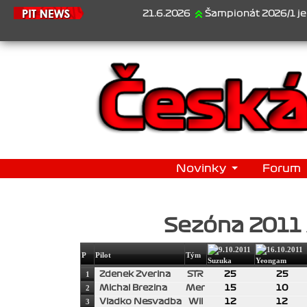
21.6.2026
Šampionát 2026/1 je za nám
Novinky
Forum
Sezóna 2011
P
Pilot
Tým
1
Zdenek Zverina
STR
25
25
2
Michal Brezina
Mer
15
10
3
Vladko Nesvadba
Wil
12
12