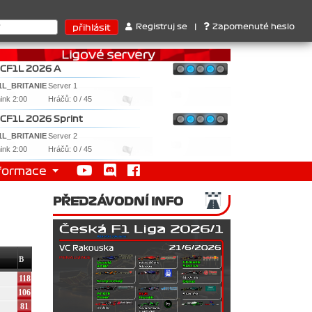
ruktérů : 1. Ferrari . 2. Williams , 3. RedBull ..... SprintCup - 1
Registruj se
|
Zapomenuté heslo
CF1L 2026 A
1L_BRITANIE
Server 1
nink 2:00
Hráčů: 0 / 45
CF1L 2026 Sprint
1L_BRITANIE
Server 2
nink 2:00
Hráčů: 0 / 45
formace
PŘEDZÁVODNÍ INFO
B
118
106
81