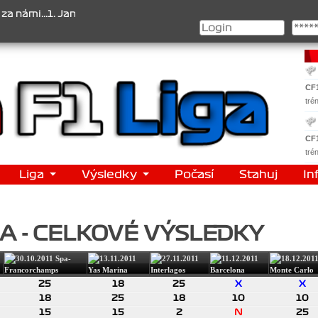
i...1. Jan Veselý , 2. Jan Nováček , 3. Jakub Chmelík , Pohár konst
CF
tré
CF
tré
Liga
Výsledky
Počasí
Stahuj
In
 A - CELKOVÉ VÝSLEDKY
25
18
25
X
X
18
25
18
10
10
15
15
2
N
25