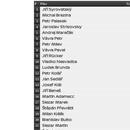
P
Pilot
T
1
Jiří Syrovatský
2
Michal Brezina
3
Petr Palasek
4
Jaroslav Strisovsky
5
Andrej Marečák
6
Vávra Petr
7
Petr Milev
8
Vávra Pavel
9
Jiří Rücker
10
Vladko Nesvadba
11
Ludek Brunda
12
Petr Kolář
13
Jan Sedlář
14
Josef Král
15
Jiří Beneš
16
Martin Adamecc
17
Slezar Marek
18
Štěpán Převrátil
19
Milan Králík
20
Branislav Bulko
21
Slezar Martin