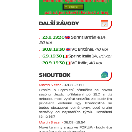
DALŠÍ ZÁVODY
.:
23.8. 19:30
Sprint Británie 14
,
20 kol
.:
30.8. 19:30
VC Británie
, 40 kol
.:
6.9. 19:30
Sprint Italie 14
, 20 kol
.:
20.9. 19:30
VC Itálie
, 40 kol
SHOUTBOX
Martin Slezar -
07.08 - 20:17
Prosím o urychlení přihlášek na novou
sezonu. Jezdci přihlášení po 15.7. si již
nebudou moci vybírat sedačku ale bude jim
přidělena vedením ligy. Přednostně se
budou obsazovat volné týmy, poté druhé
sedačky od nejslabších týmů. Rozdělení
týmů 16.7.
Martin Slezar -
06.08 - 19:54
Nové termíny srazu ve FORUM - koukněte
a zapište své volné termíny.