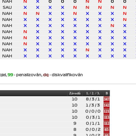
NAH
N
X
0
0
0
N
N
0
0
SAU
X
X
X
X
N
N
N
N
N
NAH
N
N
X
X
N
X
X
X
N
NAH
X
X
X
X
X
X
X
X
N
NAH
X
X
X
X
X
X
X
N
X
NAH
N
X
X
X
X
X
X
X
X
NAH
N
X
X
X
X
X
X
X
X
NAH
N
X
X
X
X
X
X
X
X
NAH
X
X
X
X
X
N
X
X
X
NAH
X
X
X
X
X
X
X
X
X
jel,
99
- penalizován,
dq
- diskvalifikován
Závodů
1. / 2. / 3.
B
347
10
8 / 3 / 1
142
10
1 / 3 / 3
121
10
0 / 0 / 0
113
10
0 / 3 / 1
112
9
0 / 1 / 1
65
8
0 / 0 / 2
60
9
1 / 0 / 2