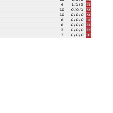
75
4
1 / 1 / 2
58
10
0 / 0 / 1
55
10
0 / 0 / 0
30
8
0 / 0 / 0
15
8
0 / 0 / 0
12
3
0 / 0 / 0
4
7
0 / 0 / 0