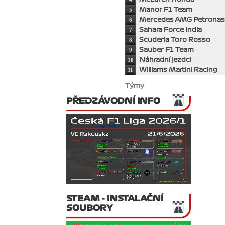
5
Manor F1 Team
6
Mercedes AMG Petronas
7
Sahara Force India
8
Scuderia Toro Rosso
9
Sauber F1 Team
10
Náhradní jezdci
11
Williams Martini Racing
Týmy
PŘEDZÁVODNÍ INFO
STEAM - INSTALAČNÍ
SOUBORY