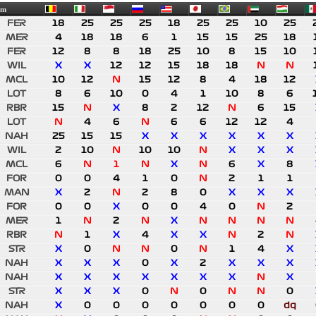
ým
FER
18
25
25
25
18
25
25
10
25
MER
4
18
18
6
1
15
15
25
18
FER
12
8
8
18
25
10
8
15
10
WIL
X
X
12
12
15
18
18
N
N
MCL
10
12
N
15
12
8
4
18
12
LOT
8
6
10
0
4
1
10
8
6
RBR
15
N
X
8
2
12
N
6
15
LOT
N
4
6
N
6
6
12
12
4
NAH
25
15
15
X
X
X
X
X
X
WIL
2
10
N
10
10
N
X
X
X
MCL
6
N
1
N
X
N
6
X
8
FOR
0
0
4
1
0
N
2
1
1
MAN
X
2
N
2
8
0
X
X
X
FOR
0
0
X
0
0
4
0
N
2
MER
1
N
2
N
X
N
N
N
N
RBR
N
1
X
4
X
X
N
2
N
STR
X
0
N
N
0
N
1
4
X
NAH
X
X
X
0
X
2
X
X
X
NAH
X
X
X
X
X
X
X
N
X
STR
X
X
X
0
N
0
N
N
0
NAH
X
0
0
0
0
0
0
0
dq