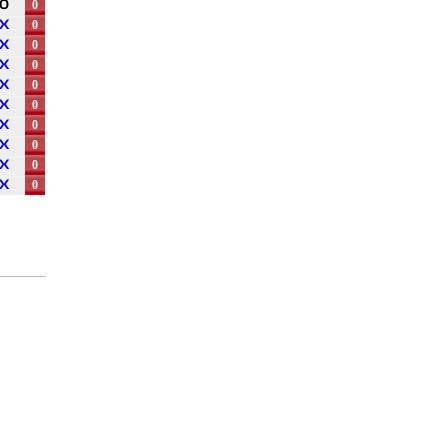
0
0
0
X
0
X
0
X
0
X
0
X
0
X
0
X
0
X
0
X