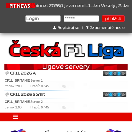
026
Šampionát 2026/1 je za námi...1. Jan Veselý , 2. Jan Nováček 
Registruj se
|
Zapomenuté heslo
CF1L 2026 A
CF1L_BRITANIE
Server 1
trénink 2:00
Hráčů: 0 / 45
CF1L 2026 Sprint
CF1L_BRITANIE
Server 2
trénink 2:00
Hráčů: 0 / 45