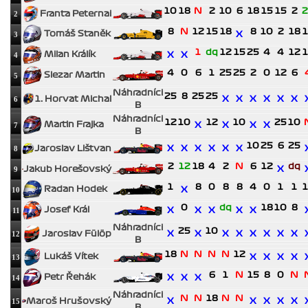
10
18
N
2
10
6
18
15
15
2
2
2
Franta Peternai
8
N
12
15
18
8
10
2
18
1
Tomáš Staněk
3
X
1
dq
12
15
25
4
4
12
1
Milan Králík
4
X
X
4
0
6
1
25
25
2
0
12
6
Slezar Martin
5
Náhradníci
25
8
25
25
6
1. Horvat Michal
X
X
X
X
X
X
B
Náhradníci
12
10
12
10
25
10
Martin Frajka
7
X
X
X
X
B
10
25
6
25
8
Jaroslav Lištvan
X
X
X
X
X
X
2
12
18
4
2
N
6
12
dq
9
Jakub Horešovský
X
1
8
0
8
8
4
0
1
1
1
Radan Hodek
10
X
0
dq
18
10
8
Josef Král
11
X
X
X
X
X
Náhradníci
25
10
12
Jaroslav Fülöp
X
X
X
X
X
X
X
X
B
18
N
N
N
N
12
Lukáš Vítek
13
X
X
X
X
6
1
N
15
8
0
N
Petr Řehák
14
X
X
X
Náhradníci
N
N
18
N
N
15
Maroš Hrušovský
X
X
X
X
X
B