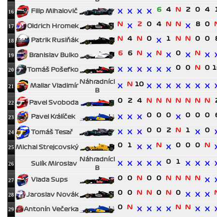
6
4
N
2
0
4
Filip Mihalovič
16
X
X
X
X
N
2
0
4
N
N
8
0
17
Oldrich Hromek
X
X
N
4
N
0
1
N
N
0
0
Patrik Rusiňák
18
X
6
6
N
N
0
N
19
Branislav Bulko
X
X
X
X
0
0
N
0
1
20
Tomáš Pošefko
X
X
X
X
X
X
Náhradníci
N
10
Maliar Vladimír
21
X
X
X
X
X
X
X
X
B
0
2
4
N
N
N
N
N
N
N
22
Pavel Svoboda
0
0
0
0
0
0
Pavel Králíček
23
X
X
X
X
0
0
2
N
1
0
24
Tomáš Tesař
X
X
X
X
0
1
N
0
0
0
N
25
Michal Strejcovský
X
X
X
Náhradníci
0
1
26
Sulík Miroslav
X
X
X
X
X
X
X
X
B
0
0
N
0
0
N
N
N
N
Vlada Sups
27
X
0
0
N
N
0
N
0
28
Jaroslav Novák
X
X
X
0
N
N
N
29
Antonín Večerka
X
X
X
X
X
X