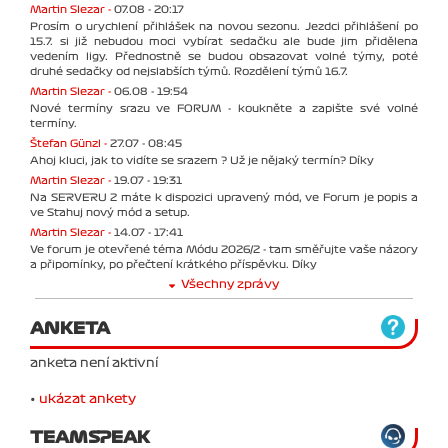
Martin Slezar -
07.08 - 20:17
Prosím o urychlení přihlášek na novou sezonu. Jezdci přihlášení po
15.7. si již nebudou moci vybírat sedačku ale bude jim přidělena
vedením ligy. Přednostně se budou obsazovat volné týmy, poté
druhé sedačky od nejslabších týmů. Rozdělení týmů 16.7.
Martin Slezar -
06.08 - 19:54
Nové termíny srazu ve FORUM - koukněte a zapište své volné
termíny.
Štefan Günzl -
27.07 - 08:45
Ahoj kluci, jak to vidíte se srazem ? Už je nějaký termín? Díky
Martin Slezar -
19.07 - 19:31
Na SERVERU 2 máte k dispozici upravený mód, ve Forum je popis a
ve Stahuj nový mód a setup.
Martin Slezar -
14.07 - 17:41
Ve forum je otevřené téma Módu 2026/2 - tam směřujte vaše názory
a připomínky, po přečtení krátkého příspěvku. Díky
Všechny zprávy
ANKETA
anketa není aktivní
•
ukázat ankety
TEAMSPEAK