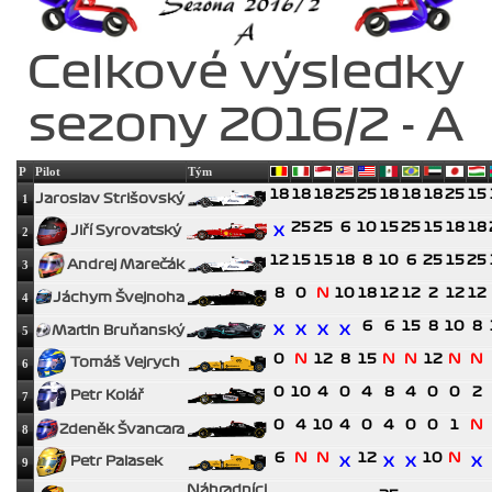
Celkové výsledky
sezony 2016/2 - A
P
Pilot
Tým
18
18
18
25
25
18
18
18
25
15
1
Jaroslav Strišovský
25
25
6
10
15
25
15
18
18
Jiří Syrovatský
2
X
12
15
15
18
8
10
6
25
15
25
3
Andrej Marečák
8
0
N
10
18
12
12
2
12
12
4
Jáchym Švejnoha
6
6
15
8
10
8
5
Martin Bruňanský
X
X
X
X
0
N
12
8
15
N
N
12
N
N
Tomáš Vejrych
6
0
10
4
0
4
8
4
0
0
2
Petr Kolář
7
0
4
10
4
0
4
0
0
1
N
8
Zdeněk Švancara
6
N
N
12
10
N
Petr Palasek
9
X
X
X
X
Náhradníci