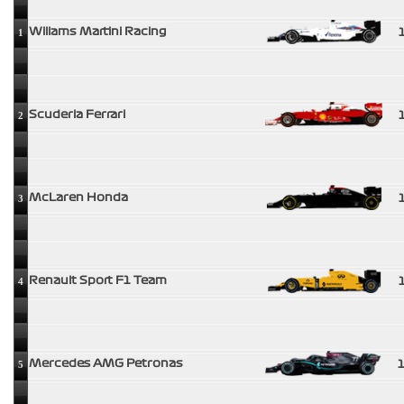
Wiliams Martini Racing
1
Scuderia Ferrari
2
McLaren Honda
3
Renault Sport F1 Team
4
Mercedes AMG Petronas
5