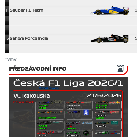
Sauber F1 Team
11
Sahara Force India
12
Týmy
PŘEDZÁVODNÍ INFO