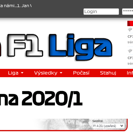
. Jan Veselý , 2. Jan Nováček , 3. Jakub Chmelík , Pohár konstrukté
CF
tré
CF
tré
Liga
Výsledky
Počasí
Stahuj
In