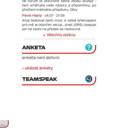
Ve forum je otevřené téma Módu 2026/2 -
tam směřujte vaše názory a připomínky, po
přečtení krátkého příspěvku. Díky
Pavel Hajný -
14.07 - 17:29
Ahoj testoval jsem mod. a velké překvapení
pro mě je otevřen serup.. jinak (DRS) reaguje
jen na zadní na předek se neotevírá.
Všechny zprávy
ANKETA
anketa není aktivní
•
ukázat ankety
TEAMSPEAK