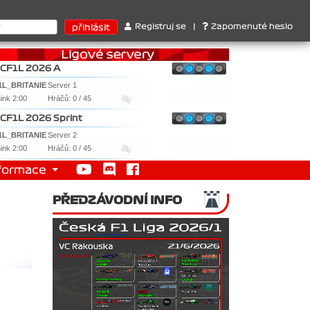
rů : 1. Ferrari . 2. Williams , 3. RedBull ..... SprintCup - 1. Ja
Registruj se
|
Zapomenuté heslo
CF1L 2026 A
1L_BRITANIE
Server 1
nink 2:00
Hráčů: 0 / 45
CF1L 2026 Sprint
1L_BRITANIE
Server 2
nink 2:00
Hráčů: 0 / 45
formace
PŘEDZÁVODNÍ INFO