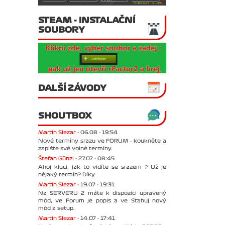
STEAM - INSTALAČNÍ
SOUBORY
DALŠÍ ZÁVODY
SHOUTBOX
Martin Slezar -
06.08 - 19:54
Nové termíny srazu ve FORUM - koukněte a
zapište své volné termíny.
Štefan Günzl -
27.07 - 08:45
Ahoj kluci, jak to vidíte se srazem ? Už je
nějaký termín? Díky
Martin Slezar -
19.07 - 19:31
Na SERVERU 2 máte k dispozici upravený
mód, ve Forum je popis a ve Stahuj nový
mód a setup.
Martin Slezar -
14.07 - 17:41