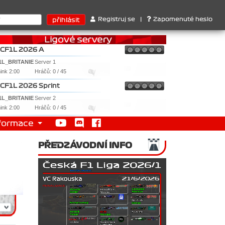
rů : 1. Ferrari . 2. Williams , 3. RedBull ..... SprintCup - 1. Jan
Registruj se
|
Zapomenuté heslo
CF1L 2026 A
1L_BRITANIE
Server 1
nink 2:00
Hráčů: 0 / 45
CF1L 2026 Sprint
1L_BRITANIE
Server 2
nink 2:00
Hráčů: 0 / 45
formace
PŘEDZÁVODNÍ INFO