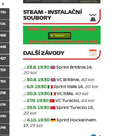
STEAM - INSTALAČNÍ
SOUBORY
DALŠÍ ZÁVODY
.:
23.8. 19:30
Sprint Británie 14
,
20 kol
.:
30.8. 19:30
VC Británie
, 40 kol
.:
6.9. 19:30
Sprint Italie 14
, 20 kol
.:
20.9. 19:30
VC Itálie
, 40 kol
.:
27.9. 19:30
VC Turecko
, 44 kol
.:
29.9. 19:30
Sprint Turecko 15
,
22 kol
.:
4.10. 19:30
Sprint Hockenheim
17
, 25 kol