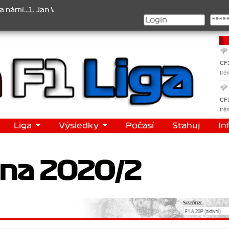
. Jan Veselý , 2. Jan Nováček , 3. Jakub Chmelík , Pohár konstrukté
CF
tré
CF
tré
Liga
Výsledky
Počasí
Stahuj
In