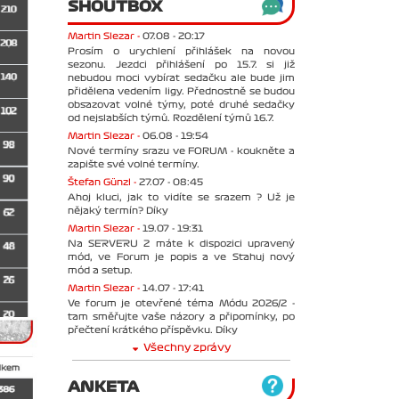
SHOUTBOX
Martin Slezar -
07.08 - 20:17
Prosím o urychlení přihlášek na novou
sezonu. Jezdci přihlášení po 15.7. si již
nebudou moci vybírat sedačku ale bude jim
přidělena vedením ligy. Přednostně se budou
obsazovat volné týmy, poté druhé sedačky
od nejslabších týmů. Rozdělení týmů 16.7.
Martin Slezar -
06.08 - 19:54
Nové termíny srazu ve FORUM - koukněte a
zapište své volné termíny.
Štefan Günzl -
27.07 - 08:45
Ahoj kluci, jak to vidíte se srazem ? Už je
nějaký termín? Díky
Martin Slezar -
19.07 - 19:31
Na SERVERU 2 máte k dispozici upravený
mód, ve Forum je popis a ve Stahuj nový
mód a setup.
Martin Slezar -
14.07 - 17:41
Ve forum je otevřené téma Módu 2026/2 -
tam směřujte vaše názory a připomínky, po
přečtení krátkého příspěvku. Díky
Všechny zprávy
ANKETA