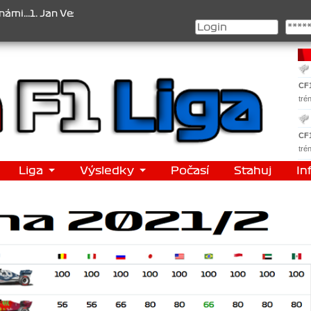
n Veselý , 2. Jan Nováček , 3. Jakub Chmelík , Pohár konstruktérů 
CF
tré
CF
tré
Liga
Výsledky
Počasí
Stahuj
In