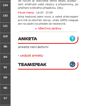
Ve forum je otevřené téma Módu 2026/2 -
tam směřujte vaše názory a připomínky, po
přečtení krátkého příspěvku. Díky
Pavel Hajný -
14.07 - 17:29
Ahoj testoval jsem mod. a velké překvapení
pro mě je otevřen serup.. jinak (DRS) reaguje
jen na zadní na předek se neotevírá.
Všechny zprávy
ANKETA
anketa není aktivní
•
ukázat ankety
TEAMSPEAK