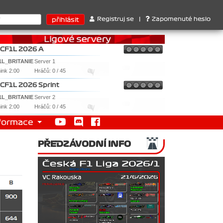
: 1. Ferrari . 2. Williams , 3. RedBull ..... SprintCup - 1. Jan No
Registruj se
|
Zapomenuté heslo
CF1L 2026 A
1L_BRITANIE
Server 1
nink 2:00
Hráčů: 0 / 45
CF1L 2026 Sprint
1L_BRITANIE
Server 2
nink 2:00
Hráčů: 0 / 45
formace
PŘEDZÁVODNÍ INFO