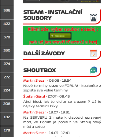
STEAM - INSTALAČNÍ
SOUBORY
DALŠÍ ZÁVODY
SHOUTBOX
Martin Slezar -
06.08 - 19:54
Nové termíny srazu ve FORUM - koukněte a
zapište své volné termíny.
Štefan Günzl -
27.07 - 08:45
Ahoj kluci, jak to vidíte se srazem ? Už je
nějaký termín? Díky
Martin Slezar -
19.07 - 19:31
Na SERVERU 2 máte k dispozici upravený
mód, ve Forum je popis a ve Stahuj nový
mód a setup.
Martin Slezar -
14.07 - 17:41