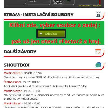
STEAM - INSTALAČNÍ SOUBORY
DALŠÍ ZÁVODY
SHOUTBOX
Martin Slezar -
06.08 - 19:54
Nové termíny srazu ve FORUM - koukněte a zapište své volné termíny.
Štefan Günzl -
27.07 - 08:45
Ahoj kluci, jak to vidíte se srazem ? Už je nějaký termín? Díky
Martin Slezar -
19.07 - 19:31
Na SERVERU 2 máte k dispozici upravený mód, ve Forum je popis a ve
Stahuj nový mód a setup.
Martin Slezar -
14.07 - 17:41
Ve forum je otevřené téma Módu 2026/2 - tam směřujte vaše názory a