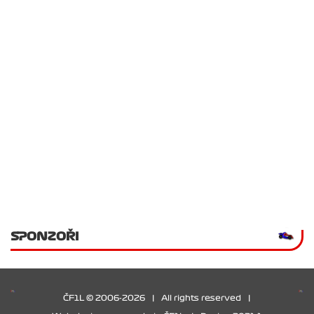
SPONZOŘI
ČF1L © 2006-2026
|
All rights reserved
|