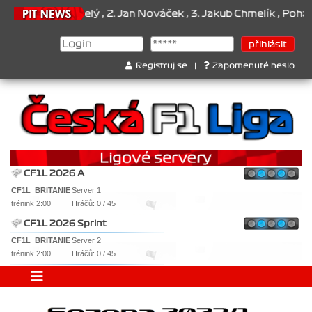
..1. Jan Veselý , 2. Jan Nováček , 3. Jakub Chmelík , Pohár konstr
Registruj se
|
Zapomenuté heslo
CF1L 2026 A
CF1L_BRITANIE
Server 1
trénink 2:00
Hráčů: 0 / 45
CF1L 2026 Sprint
CF1L_BRITANIE
Server 2
trénink 2:00
Hráčů: 0 / 45