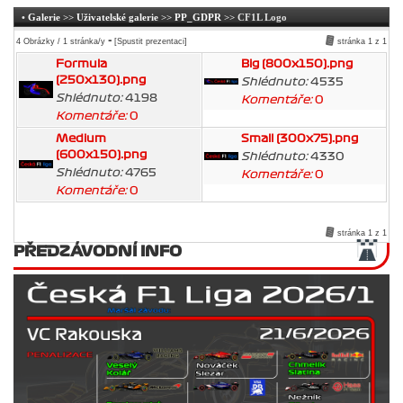
•
Galerie
>>
Uživatelské galerie
>>
PP_GDPR
>> CF1L Logo
-
4 Obrázky / 1 stránka/y
[Spustit prezentaci]
stránka 1 z 1
Formula
Big (800x150).png
(250x130).png
Shlédnuto:
4535
Shlédnuto:
4198
Komentáře:
0
Komentáře:
0
Medium
Small (300x75).png
(600x150).png
Shlédnuto:
4330
Shlédnuto:
4765
Komentáře:
0
Komentáře:
0
stránka 1 z 1
PŘEDZÁVODNÍ INFO