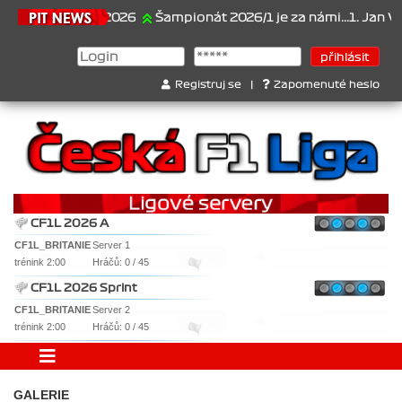
21.6.2026
Šampionát 2026/1 je za námi...1. Jan Vesel
Registruj se
|
Zapomenuté heslo
CF1L 2026 A
CF1L_BRITANIE
Server 1
trénink 2:00
Hráčů: 0 / 45
CF1L 2026 Sprint
CF1L_BRITANIE
Server 2
trénink 2:00
Hráčů: 0 / 45
GALERIE