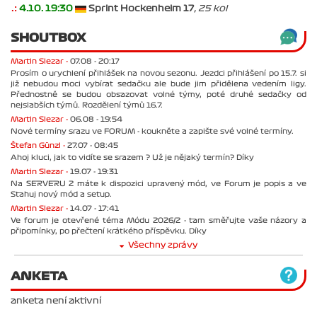
.:
4.10. 19:30
Sprint Hockenheim 17
, 25 kol
SHOUTBOX
Martin Slezar -
07.08 - 20:17
Prosím o urychlení přihlášek na novou sezonu. Jezdci přihlášení po 15.7. si
již nebudou moci vybírat sedačku ale bude jim přidělena vedením ligy.
Přednostně se budou obsazovat volné týmy, poté druhé sedačky od
nejslabších týmů. Rozdělení týmů 16.7.
Martin Slezar -
06.08 - 19:54
Nové termíny srazu ve FORUM - koukněte a zapište své volné termíny.
Štefan Günzl -
27.07 - 08:45
Ahoj kluci, jak to vidíte se srazem ? Už je nějaký termín? Díky
Martin Slezar -
19.07 - 19:31
Na SERVERU 2 máte k dispozici upravený mód, ve Forum je popis a ve
Stahuj nový mód a setup.
Martin Slezar -
14.07 - 17:41
Ve forum je otevřené téma Módu 2026/2 - tam směřujte vaše názory a
připomínky, po přečtení krátkého příspěvku. Díky
Všechny zprávy
ANKETA
anketa není aktivní