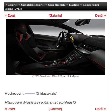
•
Galerie
>>
Uživatelské galerie
>>
Olda Hromek
>>
Karting
>> Lamborghini
Veneno (2013)
« Zpět
[Galerie]
Další »
(12531 Shlédnuto, 400 x 225 px, 12.7 kByte)
Hodnocení:
(0 hlasovalo)
Hlasování: Musíš se registrovat a přihlásit!
« Zpět
[Galerie]
Další »