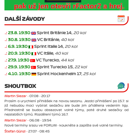
DALŠÍ ZÁVODY
.:
23.8. 19:30
Sprint Británie 14
, 20 kol
.:
30.8. 19:30
VC Británie
, 40 kol
.:
6.9. 19:30
Sprint Italie 14
, 20 kol
.:
20.9. 19:30
VC Itálie
, 40 kol
.:
27.9. 19:30
VC Turecko
, 44 kol
.:
29.9. 19:30
Sprint Turecko 15
, 22 kol
.:
4.10. 19:30
Sprint Hockenheim 17
, 25 kol
SHOUTBOX
Martin Slezar -
07.08 - 20:17
Prosím o urychlení přihlášek na novou sezonu. Jezdci přihlášení po 15.7. si
již nebudou moci vybírat sedačku ale bude jim přidělena vedením ligy.
Přednostně se budou obsazovat volné týmy, poté druhé sedačky od
nejslabších týmů. Rozdělení týmů 16.7.
Martin Slezar -
06.08 - 19:54
Nové termíny srazu ve FORUM - koukněte a zapište své volné termíny.
Štefan Günzl -
27.07 - 08:45