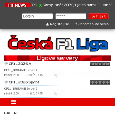
21.6.2026
Šampionát 2026/1 je za námi...1. Jan Veselý ,
Registruj se
|
Zapomenuté heslo
CF1L 2026 A
CF1L_BRITANIE
Server 1
trénink 2:00
Hráčů: 0 / 45
CF1L 2026 Sprint
CF1L_BRITANIE
Server 2
trénink 2:00
Hráčů: 0 / 45
GALERIE