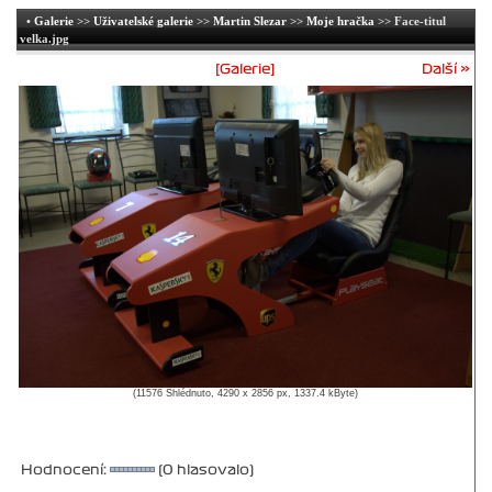
•
Galerie
>>
Uživatelské galerie
>>
Martin Slezar
>>
Moje hračka
>> Face-titul
velka.jpg
[Galerie]
Další »
(11576 Shlédnuto, 4290 x 2856 px, 1337.4 kByte)
Hodnocení:
(0 hlasovalo)