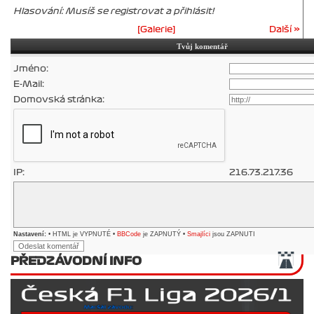
Hlasování: Musíš se registrovat a přihlásit!
[Galerie]
Další »
Tvůj komentář
Jméno:
E-Mail:
Domovská stránka:
IP:
216.73.217.36
Nastavení:
• HTML je VYPNUTÉ •
BBCode
je ZAPNUTÝ •
Smajlíci
jsou ZAPNUTI
PŘEDZÁVODNÍ INFO