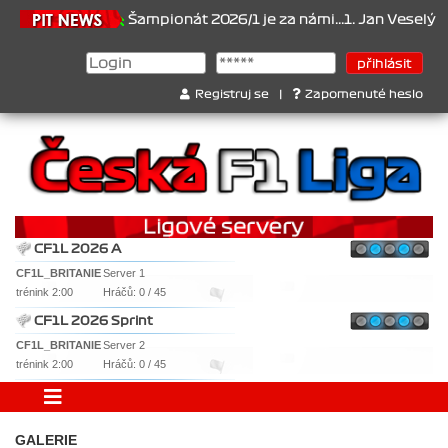
21.6.2026
Šampionát 2026/1 je za námi...1. Jan Veselý , 2. J
Registruj se
|
Zapomenuté heslo
CF1L 2026 A
CF1L_BRITANIE
Server 1
trénink 2:00
Hráčů: 0 / 45
CF1L 2026 Sprint
CF1L_BRITANIE
Server 2
trénink 2:00
Hráčů: 0 / 45
GALERIE