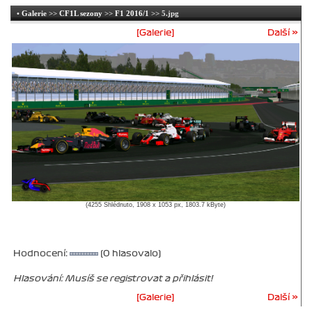
•
Galerie
>>
CF1L sezony
>>
F1 2016/1
>> 5.jpg
[Galerie]
Další »
(4255 Shlédnuto, 1908 x 1053 px, 1803.7 kByte)
Hodnocení:
(0 hlasovalo)
Hlasování: Musíš se registrovat a přihlásit!
[Galerie]
Další »