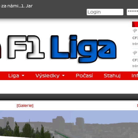
..1. Jan Veselý , 2. Jan Nováček , 3. Jakub Chmelík , Pohár konstru
CF
tré
CF
tré
Liga
Výsledky
Počasí
Stahuj
In
[Galerie]