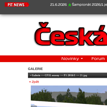
21.6.2026
Šampionát 2026/1 je za námi.
Novinky
Forum
GALERIE
•
Galerie
>>
CF1L sezony
>>
F1 2016/1
>> 21.jpg
« Zpět