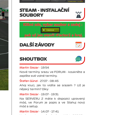
STEAM - INSTALAČNÍ
SOUBORY
DALŠÍ ZÁVODY
SHOUTBOX
Martin Slezar -
19:54
Nové termíny srazu ve FORUM - koukněte a
zapište své volné termíny.
Štefan Günzl -
27.07 - 08:45
Ahoj kluci, jak to vidíte se srazem ? Už je
nějaký termín? Díky
Martin Slezar -
19.07 - 19:31
Na SERVERU 2 máte k dispozici upravený
mód, ve Forum je popis a ve Stahuj nový
mód a setup.
Martin Slezar -
14.07 - 17:41