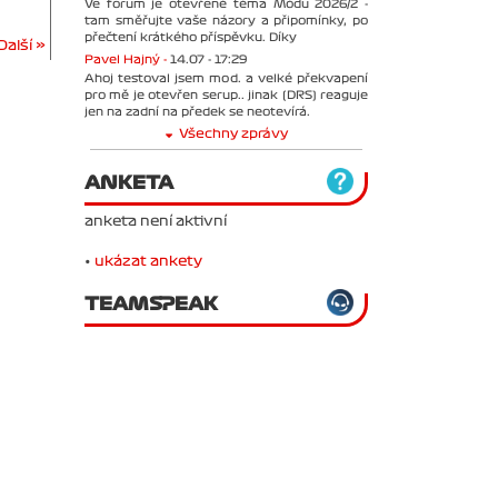
Ve forum je otevřené téma Módu 2026/2 -
tam směřujte vaše názory a připomínky, po
přečtení krátkého příspěvku. Díky
Další »
Pavel Hajný -
14.07 - 17:29
Ahoj testoval jsem mod. a velké překvapení
pro mě je otevřen serup.. jinak (DRS) reaguje
jen na zadní na předek se neotevírá.
Všechny zprávy
ANKETA
anketa není aktivní
•
ukázat ankety
TEAMSPEAK