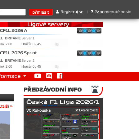
ktérů : 1. Ferrari . 2. Williams , 3. RedBull ..... SprintCup - 1.
Registruj se
|
Zapomenuté heslo
CF1L 2026 A
1L_BRITANIE
Server 1
nink 2:00
Hráčů: 0 / 45
CF1L 2026 Sprint
1L_BRITANIE
Server 2
nink 2:00
Hráčů: 0 / 45
formace
PŘEDZÁVODNÍ INFO
Další »