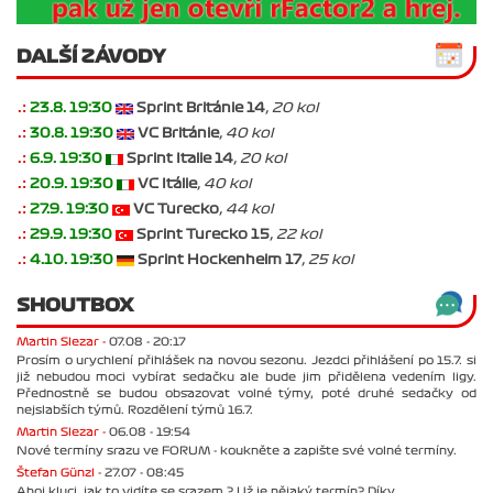
DALŠÍ ZÁVODY
.:
23.8. 19:30
Sprint Británie 14
, 20 kol
.:
30.8. 19:30
VC Británie
, 40 kol
.:
6.9. 19:30
Sprint Italie 14
, 20 kol
.:
20.9. 19:30
VC Itálie
, 40 kol
.:
27.9. 19:30
VC Turecko
, 44 kol
.:
29.9. 19:30
Sprint Turecko 15
, 22 kol
.:
4.10. 19:30
Sprint Hockenheim 17
, 25 kol
SHOUTBOX
Martin Slezar -
07.08 - 20:17
Prosím o urychlení přihlášek na novou sezonu. Jezdci přihlášení po 15.7. si
již nebudou moci vybírat sedačku ale bude jim přidělena vedením ligy.
Přednostně se budou obsazovat volné týmy, poté druhé sedačky od
nejslabších týmů. Rozdělení týmů 16.7.
Martin Slezar -
06.08 - 19:54
Nové termíny srazu ve FORUM - koukněte a zapište své volné termíny.
Štefan Günzl -
27.07 - 08:45
Ahoj kluci, jak to vidíte se srazem ? Už je nějaký termín? Díky