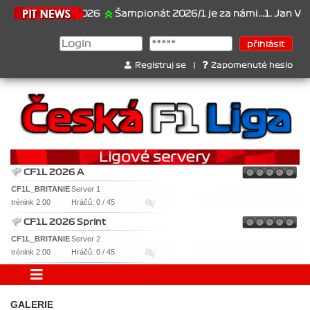
21.6.2026
Šampionát 2026/1 je za námi...1. Jan Veselý ,
Registruj se
|
Zapomenuté heslo
CF1L 2026 A
CF1L_BRITANIE
Server 1
trénink 2:00
Hráčů: 0 / 45
CF1L 2026 Sprint
CF1L_BRITANIE
Server 2
trénink 2:00
Hráčů: 0 / 45
GALERIE