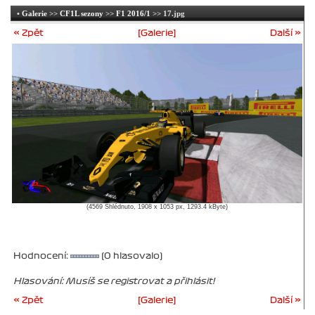
•
Galerie
>>
CF1L sezony
>>
F1 2016/1
>> 17.jpg
« Zpět
[Galerie]
Další »
(4569 Shlédnuto, 1908 x 1053 px, 1293.4 kByte)
Hodnocení:
(0 hlasovalo)
Hlasování: Musíš se registrovat a přihlásit!
« Zpět
[Galerie]
Další »