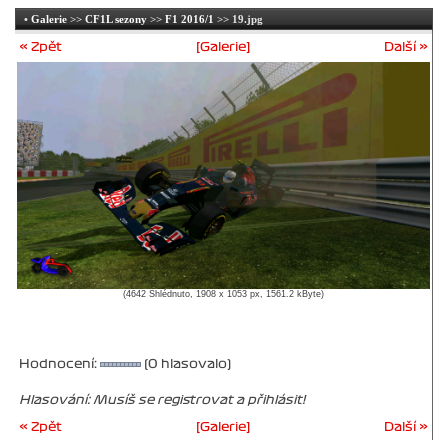
•
Galerie
>>
CF1L sezony
>>
F1 2016/1
>> 19.jpg
« Zpět
[Galerie]
Další »
(4642 Shlédnuto, 1908 x 1053 px, 1561.2 kByte)
Hodnocení:
(0 hlasovalo)
Hlasování: Musíš se registrovat a přihlásit!
« Zpět
[Galerie]
Další »