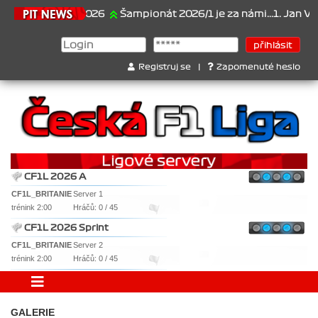
21.6.2026
Šampionát 2026/1 je za námi...1. Jan Veselý 
Registruj se
|
Zapomenuté heslo
CF1L 2026 A
CF1L_BRITANIE
Server 1
trénink 2:00
Hráčů: 0 / 45
CF1L 2026 Sprint
CF1L_BRITANIE
Server 2
trénink 2:00
Hráčů: 0 / 45
GALERIE