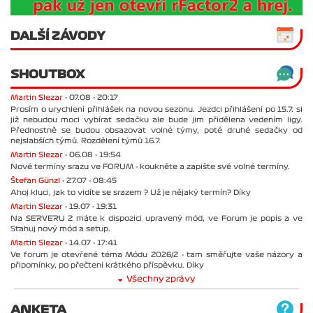
DALŠÍ ZÁVODY
SHOUTBOX
Martin Slezar -
07.08 - 20:17
Prosím o urychlení přihlášek na novou sezonu. Jezdci přihlášení po 15.7. si
již nebudou moci vybírat sedačku ale bude jim přidělena vedením ligy.
Přednostně se budou obsazovat volné týmy, poté druhé sedačky od
nejslabších týmů. Rozdělení týmů 16.7.
Martin Slezar -
06.08 - 19:54
Nové termíny srazu ve FORUM - koukněte a zapište své volné termíny.
Štefan Günzl -
27.07 - 08:45
Ahoj kluci, jak to vidíte se srazem ? Už je nějaký termín? Díky
Martin Slezar -
19.07 - 19:31
Na SERVERU 2 máte k dispozici upravený mód, ve Forum je popis a ve
Stahuj nový mód a setup.
Martin Slezar -
14.07 - 17:41
Ve forum je otevřené téma Módu 2026/2 - tam směřujte vaše názory a
připomínky, po přečtení krátkého příspěvku. Díky
Všechny zprávy
ANKETA