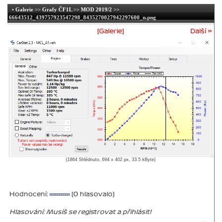
•
Galerie
>>
Grafy ČF1L
>>
MOD 2019/2
>>
66643512_439757923547298_8435270027942297600_n.png
[Galerie]
Další »
(1864 Shlédnuto, 694 x 402 px, 33.5 kByte)
Hodnocení:
(0 hlasovalo)
Hlasování: Musíš se registrovat a přihlásit!