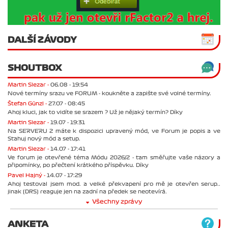
DALŠÍ ZÁVODY
SHOUTBOX
Martin Slezar -
06.08 - 19:54
Nové termíny srazu ve FORUM - koukněte a zapište své volné termíny.
Štefan Günzl -
27.07 - 08:45
Ahoj kluci, jak to vidíte se srazem ? Už je nějaký termín? Díky
Martin Slezar -
19.07 - 19:31
Na SERVERU 2 máte k dispozici upravený mód, ve Forum je popis a ve
Stahuj nový mód a setup.
Martin Slezar -
14.07 - 17:41
Ve forum je otevřené téma Módu 2026/2 - tam směřujte vaše názory a
připomínky, po přečtení krátkého příspěvku. Díky
Pavel Hajný -
14.07 - 17:29
Ahoj testoval jsem mod. a velké překvapení pro mě je otevřen serup..
jinak (DRS) reaguje jen na zadní na předek se neotevírá.
Všechny zprávy
ANKETA