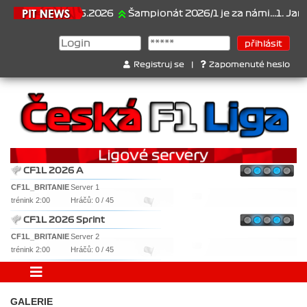
21.6.2026
Šampionát 2026/1 je za námi...1. Jan Vese
Registruj se
|
Zapomenuté heslo
CF1L 2026 A
CF1L_BRITANIE
Server 1
trénink 2:00
Hráčů: 0 / 45
CF1L 2026 Sprint
CF1L_BRITANIE
Server 2
trénink 2:00
Hráčů: 0 / 45
GALERIE