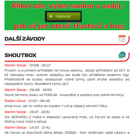
DALŠÍ ZÁVODY
SHOUTBOX
Martin Slezar -
07.08 - 20:17
Prosím o urychlení přihlášek na novou sezonu. Jezdci přihlášení po 15.7. si
již nebudou moci vybírat sedačku ale bude jim přidělena vedením ligy.
Přednostně se budou obsazovat volné týmy, poté druhé sedačky od
nejslabších týmů. Rozdělení týmů 16.7.
Martin Slezar -
06.08 - 19:54
Nové termíny srazu ve FORUM - koukněte a zapište své volné termíny.
Štefan Günzl -
27.07 - 08:45
Ahoj kluci, jak to vidíte se srazem ? Už je nějaký termín? Díky
Martin Slezar -
19.07 - 19:31
Na SERVERU 2 máte k dispozici upravený mód, ve Forum je popis a ve
Stahuj nový mód a setup.
Martin Slezar -
14.07 - 17:41
Ve forum je otevřené téma Módu 2026/2 - tam směřujte vaše názory a