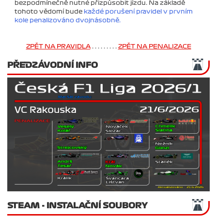
bezpodmínečně nutné přizpůsobit jízdu. Na základě
tohoto vědomí bude
každé porušení pravidel v prvním
kole penalizováno dvojnásobně.
ZPĚT NA PRAVIDLA
. . . . . . . . .
ZPĚT NA PENALIZACE
PŘEDZÁVODNÍ INFO
STEAM - INSTALAČNÍ SOUBORY