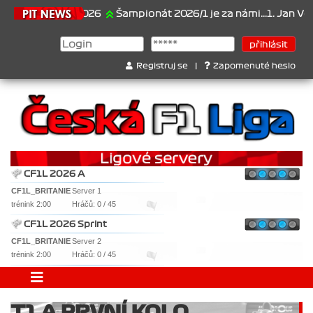
21.6.2026
Šampionát 2026/1 je za námi...1. Jan Veselý , 2
Registruj se
|
Zapomenuté heslo
CF1L 2026 A
CF1L_BRITANIE
Server 1
trénink 2:00
Hráčů: 0 / 45
CF1L 2026 Sprint
CF1L_BRITANIE
Server 2
trénink 2:00
Hráčů: 0 / 45
T1 A PRVNÍ KOLO