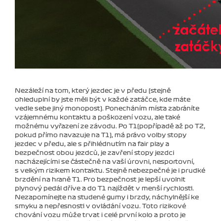
Nezáleží na tom, který jezdec je v předu (stejně
ohleduplní by jste měli být v každé zatáčce, kde máte
vedle sebe jiný monopost). Ponecháním místa zabráníte
vzájemnému kontaktu a poškození vozu, ale také
možnému vyřazení ze závodu. Po T1(popřípadě až po T2,
pokud přímo navazuje na T1), má právo volby stopy
jezdec v předu, ale s přihlédnutím na fair play a
bezpečnost obou jezdců, je zavření stopy jezdci
nacházejícími se částečně na vaší úrovni, nesportovní,
s velkým rizikem kontaktu. Stejně nebezpečné je i prudké
brzdění na hraně T1. Pro bezpečnost je lepší uvolnit
plynový pedál dříve a do T1 najíždět v menší rychlosti.
Nezapomínejte na studené gumy i brzdy, náchylnější ke
smyku a nepřesnosti v ovládání vozu. Toto rizikové
chování vozu může trvat i celé první kolo a proto je