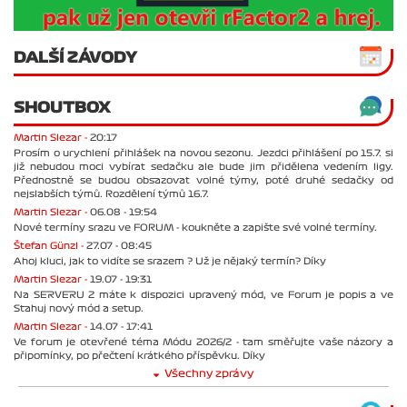
DALŠÍ ZÁVODY
SHOUTBOX
Martin Slezar -
20:17
Prosím o urychlení přihlášek na novou sezonu. Jezdci přihlášení po 15.7. si
již nebudou moci vybírat sedačku ale bude jim přidělena vedením ligy.
Přednostně se budou obsazovat volné týmy, poté druhé sedačky od
nejslabších týmů. Rozdělení týmů 16.7.
Martin Slezar -
06.08 - 19:54
Nové termíny srazu ve FORUM - koukněte a zapište své volné termíny.
Štefan Günzl -
27.07 - 08:45
Ahoj kluci, jak to vidíte se srazem ? Už je nějaký termín? Díky
Martin Slezar -
19.07 - 19:31
Na SERVERU 2 máte k dispozici upravený mód, ve Forum je popis a ve
Stahuj nový mód a setup.
Martin Slezar -
14.07 - 17:41
Ve forum je otevřené téma Módu 2026/2 - tam směřujte vaše názory a
připomínky, po přečtení krátkého příspěvku. Díky
Všechny zprávy