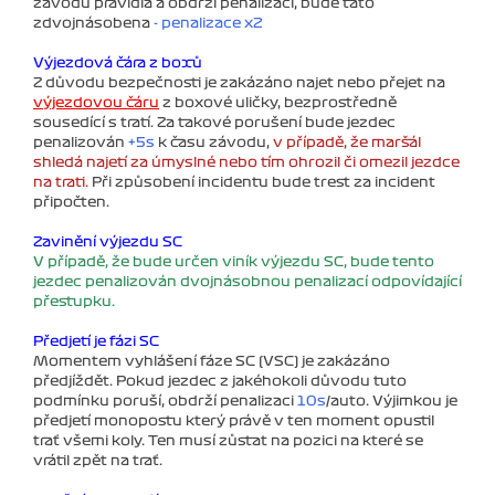
závodu pravidla a obdrží penalizaci, bude tato
zdvojnásobena
- penalizace x2
Výjezdová čára z boxů
Z důvodu bezpečnosti je zakázáno najet nebo přejet na
výjezdovou čáru
z boxové uličky, bezprostředně
sousedící s tratí. Za takové porušení bude jezdec
penalizován
+5s
k času závodu,
v případě, že maršál
shledá najetí za úmyslné nebo tím ohrozil či omezil jezdce
na trati.
Při způsobení incidentu bude trest za incident
připočten.
Zavinění výjezdu SC
V případě, že bude určen viník výjezdu SC, bude tento
jezdec penalizován dvojnásobnou penalizací odpovídající
přestupku.
Předjetí je fázi SC
Momentem vyhlášení fáze SC (VSC) je zakázáno
předjíždět. Pokud jezdec z jakéhokoli důvodu tuto
podmínku poruší, obdrží penalizaci
10s
/auto. Výjimkou je
předjetí monopostu který právě v ten moment opustil
trať všemi koly. Ten musí zůstat na pozici na které se
vrátil zpět na trať.