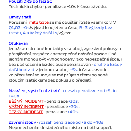
Použití DRS po fázi SC
Technická chyba - penalizace +10s k času závodu.
Limity tratě
Porušení
limitů tratě
se má opuštění tratě všemi koly. V
Q1,Q2 - +1s
/výjezd k odjetému času,
R - 3 výjezdy bez
trestu, 4 a každý další 1s
/výjezd
Oťukávání
jedná se o drobné kontakty v souboji, agresivní pokusy o
předjíždění, stejně tak nebezpečné bránění pozice. Obě
jednání mohou být vyhodnoceny jako nebezpečná jízda, i
bez poškození a jezdec bude penalizován -
druhý a každý
další kontakt
v jednom souboji
+5s.
k času závodu.
Za přerušení souboje se má průjezd třemi po sobě
jdoucími zatáčkami bez pokusu o předjetí.
Naražení, vystrčení z tratě
-
rozsah penalizace od +5 do
+40s
BĚŽNÝ INCIDENT
- penalizace
+10s
.
VÁŽNÝ INCIDENT
- penalizace
+20s
.
TĚŽKÝ INCIDENT
- penalizace
+40s
.
Zavření stopy
-
rozsah penalizace od +5 do +40s
Neponecháním dostatečného místa na trati soupeři,