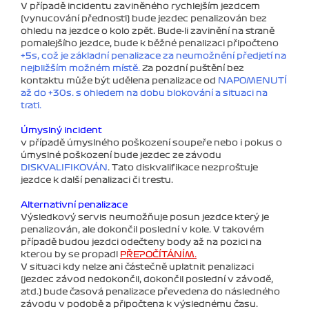
V případě incidentu zaviněného rychlejším jezdcem
(vynucování přednosti) bude jezdec penalizován bez
ohledu na jezdce o kolo zpět. Bude-li zavinění na straně
pomalejšího jezdce, bude k běžné penalizaci připočteno
+5s, což je základní penalizace za neumožnění předjetí na
nejbližším možném místě.
Za pozdní puštění bez
kontaktu může být udělena penalizace od
NAPOMENUTÍ
až do +30s. s ohledem na dobu blokování a situaci na
trati.
Úmyslný incident
v případě úmyslného poškození soupeře nebo i pokus o
úmyslné poškození bude jezdec ze závodu
DISKVALIFIKOVÁN
. Tato diskvalifikace nezprošťuje
jezdce k další penalizaci či trestu.
Alternativní penalizace
Výsledkový servis neumožňuje posun jezdce který je
penalizován, ale dokončil poslední v kole. V takovém
případě budou jezdci odečteny body až na pozici na
kterou by se propadl
PŘEPOČÍTÁNÍM.
V situaci kdy nelze ani částečně uplatnit penalizaci
(jezdec závod nedokončil, dokončil poslední v závodě,
atd.) bude časová penalizace převedena do následného
závodu v podobě a připočtena k výslednému času.