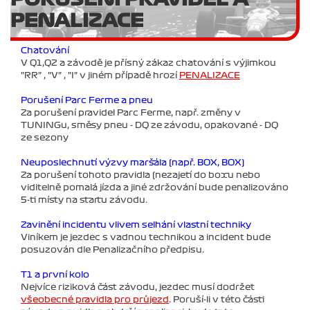
PENALIZACE
Chatování
V Q1,Q2 a závodě je přísný zákaz chatování s výjimkou
"RR" , "V" , "I" v jiném případě hrozí
PENALIZACE
Porušení Parc Ferme a pneu
Za porušení pravidel Parc Ferme, např. změny v
TUNINGu, směsy pneu - DQ ze závodu, opakované - DQ
ze sezony
Neuposlechnutí výzvy maršála (např. BOX, BOX)
Za porušení tohoto pravidla (nezajetí do boxu nebo
viditelně pomalá jízda a jiné zdržování bude penalizováno
5-ti místy na startu závodu.
Zavinění incidentu vlivem selhání vlastní techniky
Viníkem je jezdec s vadnou technikou a incident bude
posuzován dle Penalizačního předpisu.
T1 a první kolo
Nejvíce riziková část závodu, jezdec musí dodržet
všeobecné pravidla pro průjezd
.
Poruší-li v této části