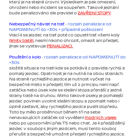
který je na stejné úrovni. Výsledkem je pak omezení,
ohrožení nebo incident se soupeřem. Takové jednání
bude penalizováno dle pravidel o
ZAVŘENÍ STOPY
Nebezpečný návrat na trať
-
rozsah penalizace od
NAPOMENUTÍ do +30s + případné poškození
Vrací-li se jezdec na trať poté co opustil trať všemi koly
(limity tratě)
, nesmí nikoho ohrozit, omezit ani předjet,
jinak se vystavuje
PENALIZACI.
Pouštění o kolo
-
rozsah penalizace od NAPOMENUTÍ do
+30s
složitá situace na trati kde se potkává z pravidla rychlý a
pomalý jezdec. Opatrnost je na nutná na obou stranách.
Na straně rychlejšího jezdce je nutnost vyčkat na
bezpečné místo k předjetí, tím už z principu není např.
zatáčka nebo úsek kde se ideální stopa přenáší z jedné
strany tratě na druhou. Mimo takové úseky je pomalejší
jezdec povinen uvolnit ideální stopu a zpomalit nebo i
úplně zastavit, aby rychlejšího jezdce pustil dopředu.
Toto by mělo proběhnout během tří na sebe
nenavazujících zatáček od vyvěšení
modrých vlajek
nebo po upozornění přes TS nebo chat. Je-li předjížděný
jezdec v souboji s jiným jezdcem, musí tento souboj
přerušit a bezpečně umožnit předjetí rychlejšího jezdce.