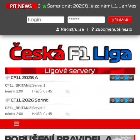
21.6.2026
Šampionát 2026/1 je za námi...1. Jan Veselý , 2
Registruj se
|
Zapomenuté heslo
CF1L 2026 A
CF1L_BRITANIE
Server 1
trénink 2:00
Hráčů: 0 / 45
CF1L 2026 Sprint
CF1L_BRITANIE
Server 2
trénink 2:00
Hráčů: 0 / 45
PORUŠENÍ PRAVIDEL A